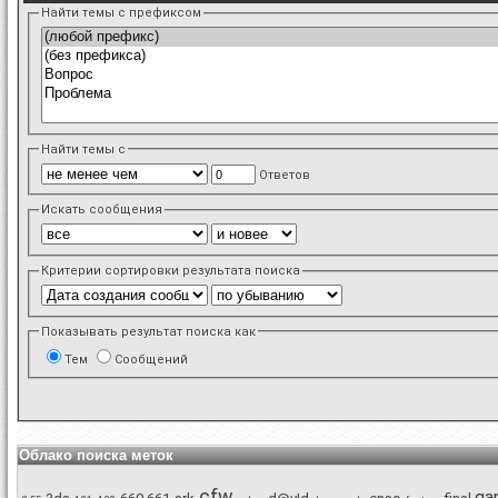
Найти темы с префиксом
Найти темы с
Ответов
Искать сообщения
Критерии сортировки результата поиска
Показывать результат поиска как
Тем
Сообщений
Облако поиска меток
cfw
ga