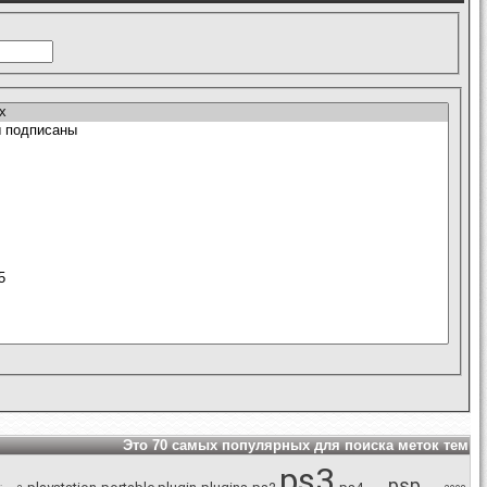
Это 70 самых популярных для поиска меток тем
ps3
psp