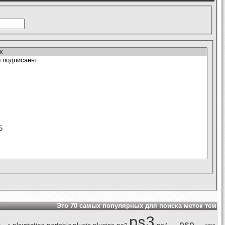
Это 70 самых популярных для поиска меток тем
ps3
psp