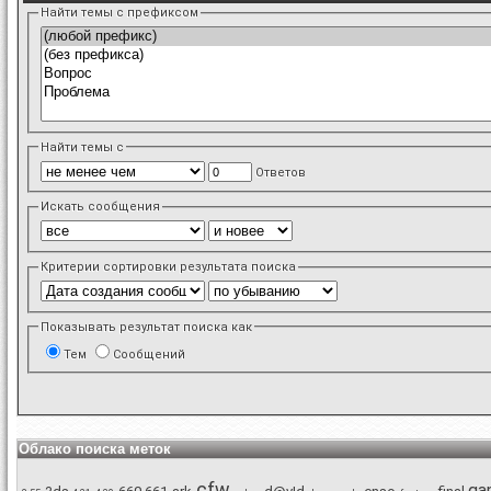
Найти темы с префиксом
Найти темы с
Ответов
Искать сообщения
Критерии сортировки результата поиска
Показывать результат поиска как
Тем
Сообщений
Облако поиска меток
cfw
ga