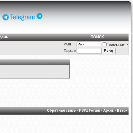
день
ПОИСК
Имя
Запомнить?
Пароль
Обратная связь
-
PSPx Forum
-
Архив
-
Вверх