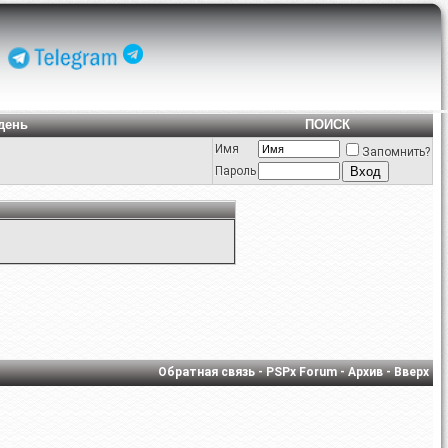
день
ПОИСК
Имя
Запомнить?
Пароль
Обратная связь
-
PSPx Forum
-
Архив
-
Вверх