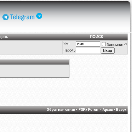
день
ПОИСК
Имя
Запомнить?
Пароль
Обратная связь
-
PSPx Forum
-
Архив
-
Вверх