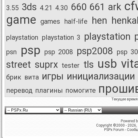
cf
3ds
660
661
ark
3.55
4.21
4.30
game
hen
henka
games
half-life
playstation 
playstation
playstation 3
psp
psp2008
psn
psp 2008
psp 3
usb
vit
street
suprx
tls
tester
игры
инициализации
брик
вита
проши
перевод
плагины
помогите
Текущее время
Powered by
Copyright ©2000 - 2026, 
PSPx Forum - Сооб