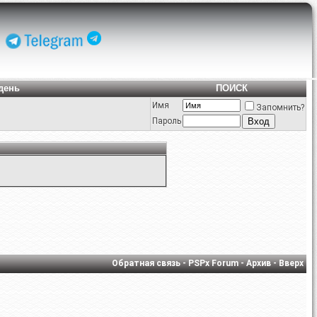
день
ПОИСК
Имя
Запомнить?
Пароль
Обратная связь
-
PSPx Forum
-
Архив
-
Вверх