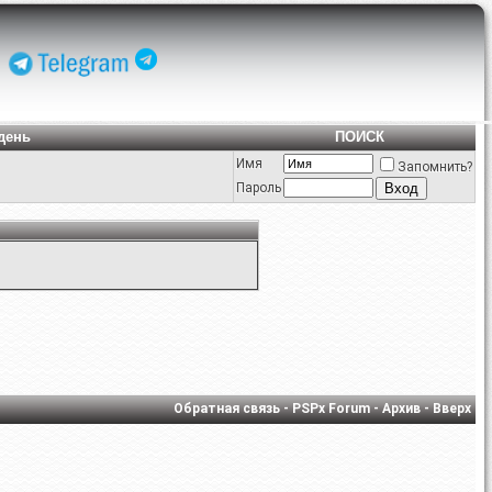
день
ПОИСК
Имя
Запомнить?
Пароль
Обратная связь
-
PSPx Forum
-
Архив
-
Вверх