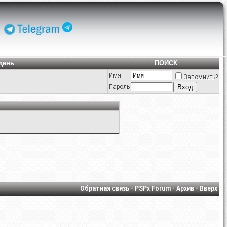
день
ПОИСК
Имя
Запомнить?
Пароль
Обратная связь
-
PSPx Forum
-
Архив
-
Вверх