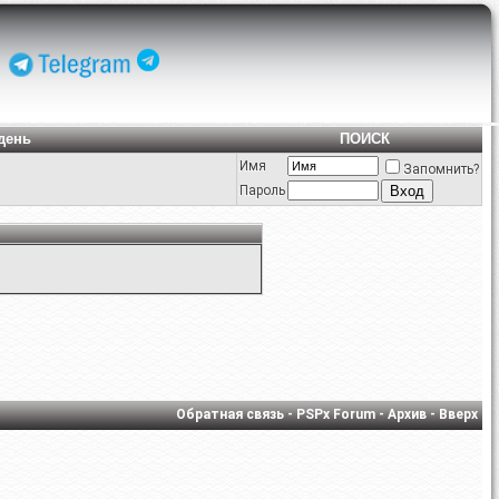
день
ПОИСК
Имя
Запомнить?
Пароль
Обратная связь
-
PSPx Forum
-
Архив
-
Вверх