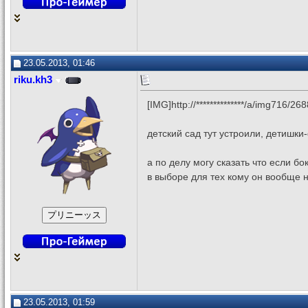
23.05.2013, 01:46
riku.kh3
[IMG]http://**************/a/img716/2
детский сад тут устроили, детишк
а по делу могу сказать что если б
в выборе для тех кому он вообще 
23.05.2013, 01:59