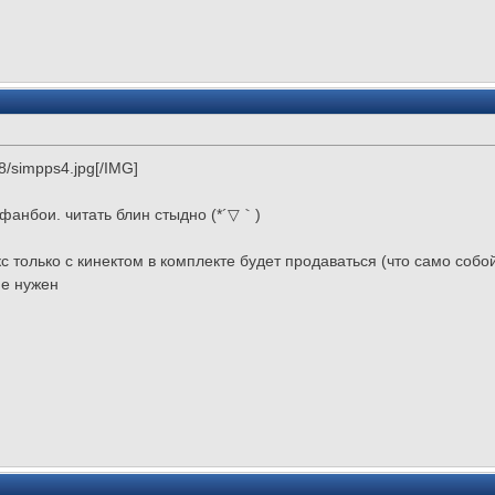
688/simpps4.jpg[/IMG]
и-фанбои. читать блин стыдно (*´▽｀)ゞ
окс только с кинектом в комплекте будет продаваться (что само со
не нужен