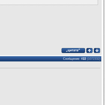
Сообщение: #
22
(1072332)