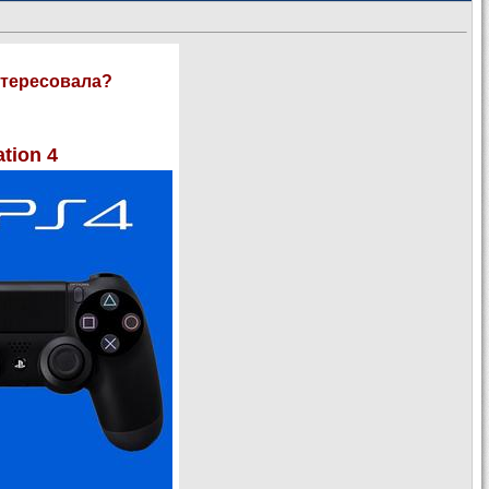
нтересовала?
tion 4