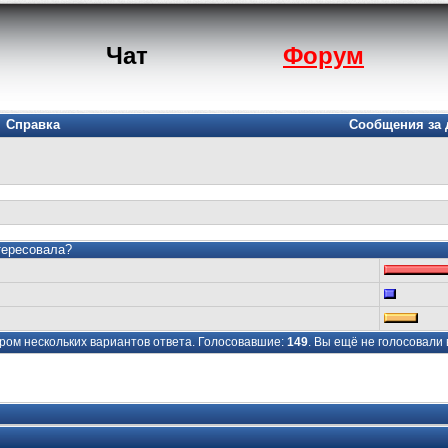
Чат
Форум
Справка
Сообщения за 
тересовала?
ром нескольких вариантов ответа. Голосовавшие:
149
. Вы ещё не голосовали 