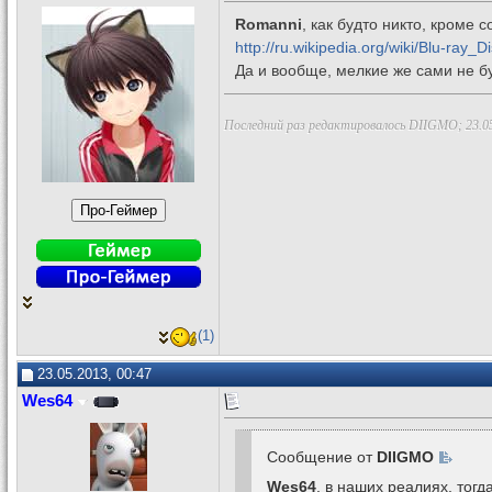
Romanni
, как будто никто, кроме 
http://ru.wikipedia.org/wiki/Blu-ray_
Да и вообще, мелкие же сами не б
Последний раз редактировалось DIIGMO; 23.0
(1)
23.05.2013, 00:47
Wes64
Сообщение от
DIIGMO
Wes64
, в наших реалиях, тогд