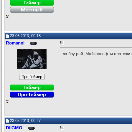
23.05.2013, 00:18
Romanni
за блу рей ,Майкрософты платежи 
23.05.2013, 00:27
DIIGMO