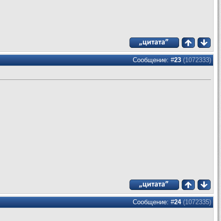
Сообщение: #
23
(1072333)
Сообщение: #
24
(1072335)