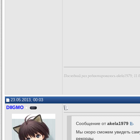
Последний раз редактировалось akela1979; 11.
23.05.2013, 00:03
DIIGMO
Сообщение от
akela1979
Мы скоро сможем увидеть самую
рекорды.