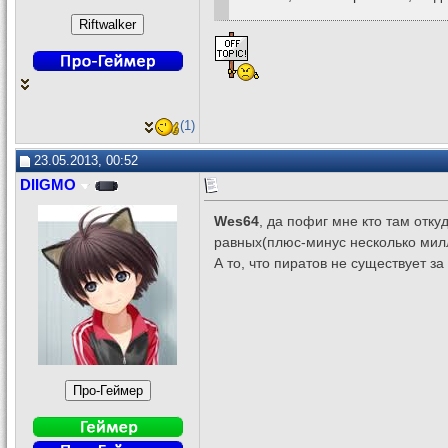
(1)
23.05.2013, 00:52
DIIGMO
Wes64
, да пофиг мне кто там отку
равных(плюс-минус несколько милл
А то, что пиратов не существует з