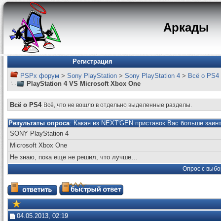
Аркады
Регистрация
PSPx форум
>
Sony PlayStation
>
Sony PlayStation 4
>
Всё о PS4
PlayStation 4 VS Microsoft Xbox One
Всё о PS4
Всё, что не вошло в отдельно выделенные разделы.
Результаты опроса
: Какая из NEXT'GEN приставок Вас больше заин
SONY PlayStation 4
Microsoft Xbox One
Не знаю, пока еще не решил, что лучше…
Опрос с выбо
04.05.2013, 02:19