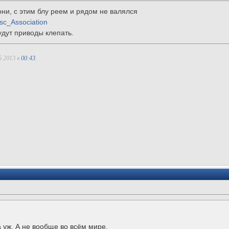
сони, с этим блу реем и рядом не валялся
Disc_Association
удут приводы клепать.
5.2013 в
00:43
.
а уж. А не вообще во всём мире.