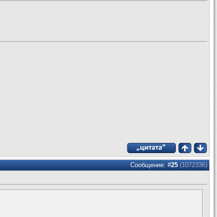
Сообщение: #
25
(1072336)