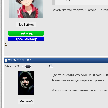
Зачем же так толсто? Особенно гл
23.05.2013, 00:15
StormX07
Где то писали что AMD A10 очень 
А там какая видеокарта встроена.
И вообще зачем сейчас все проце