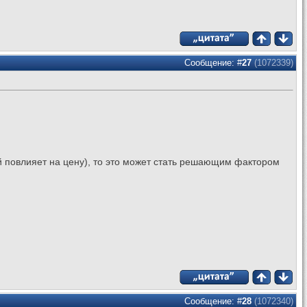
Сообщение: #
27
(1072339)
бой повлияет на цену), то это может стать решающим фактором
Сообщение: #
28
(1072340)