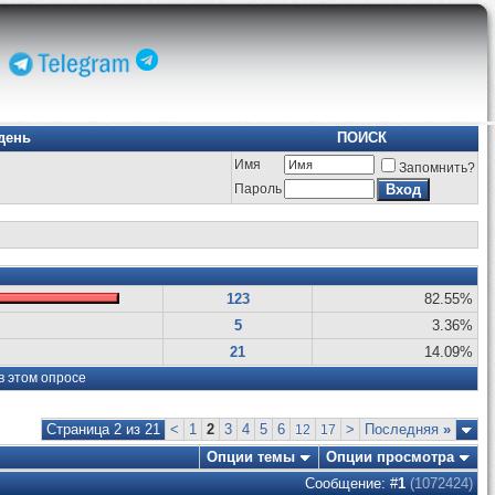
день
ПОИСК
Имя
Запомнить?
Пароль
123
82.55%
5
3.36%
21
14.09%
в этом опросе
Страница 2 из 21
<
1
2
3
4
5
6
>
Последняя
»
12
17
Опции темы
Опции просмотра
Сообщение: #
1
(1072424)