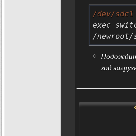
/dev/sdc1
exec swit
/newroot/
Подождите
ход загруз