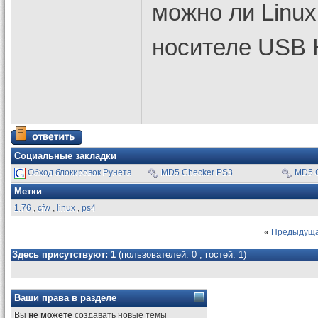
можно ли Linu
носителе USB
Социальные закладки
Обход блокировок Рунета
MD5 Checker PS3
MD5 
Метки
1.76
,
cfw
,
linux
,
ps4
«
Предыдуща
Здесь присутствуют: 1
(пользователей: 0 , гостей: 1)
Ваши права в разделе
Вы
не можете
создавать новые темы