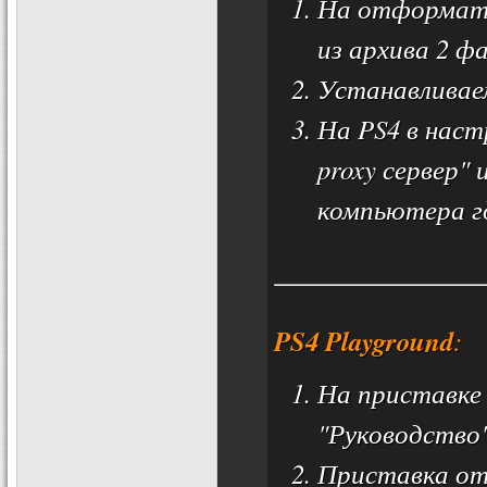
На отформати
из архива 2 фай
Устанавливаем
На PS4 в нас
proxy сервер"
компьютера гд
PS4 Playground
:
На приставке 
"Руководство
Приставка о