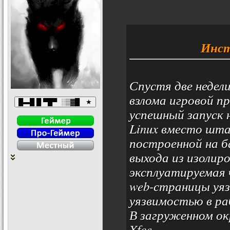
Инст
Спустя две недел
взлома игровой пр
успешный запуск 
Linux вместо шта
построенной на ба
выхода из изолир
эксплуатируемая 
web-страницы уяз
уязвимостью в ра
В загруженном ок
Xfce.