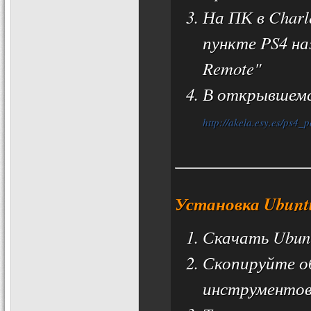
На ПК в Charle
пункте PS4 н
Remote"
В открывшемс
http://akela.esy.es/ps4_p
Установка Ubun
Скачать Ubunt
Скопируйте о
инструментов