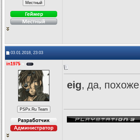
03.01.2018, 23:03
in1975
eig
, да, похож