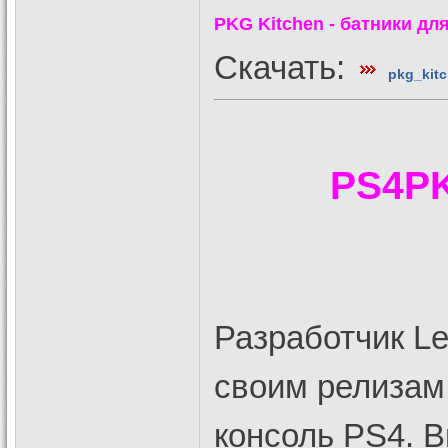
PKG Kitchen - батники дл
Скачать:
pkg_kitc
PS4PK
Разработчик L
своим релизам 
консоль PS4. 