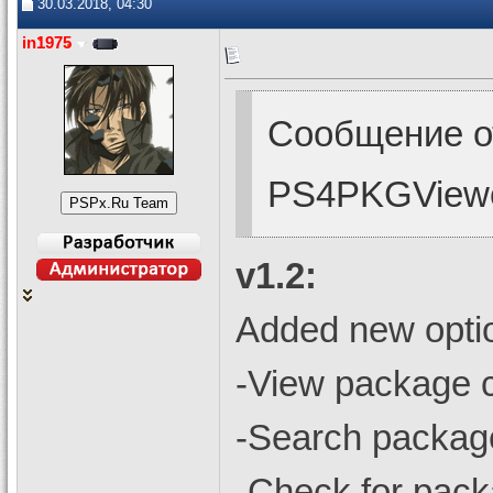
30.03.2018, 04:30
in1975
Сообщение 
PS4PKGView
v1.2:
Added new optio
-View package c
-Search package
-Check for pack