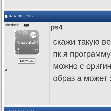
26.02.2018, 23:56
sherlock
ps4
скажи такую ве
пк я программу
можно с оригин
образ а может 