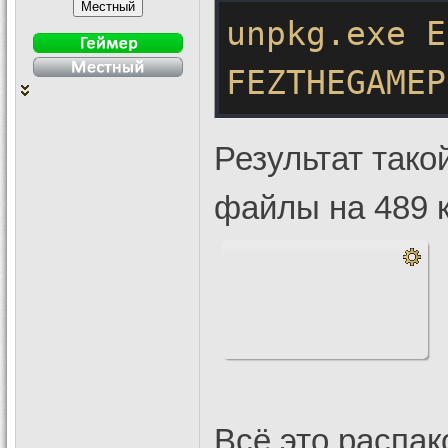
unpkg
.exe
E
FEZTHEGAMEP
Результат тако
файлы на 489 к
Всё это распак