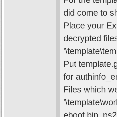
did come to sh
Place your E
decrypted files
'\template\tem
Put template.g
for authinfo_e
Files which we
'\template\work
eboot.bin, ps2