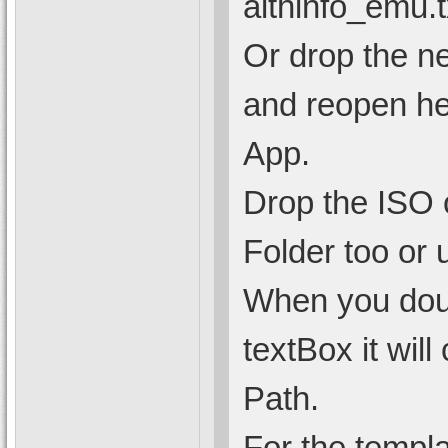
aithinfo_emu.t
Or drop the ne
and reopen he
App.
Drop the ISO 
Folder too or 
When you doub
textBox it wi
Path.
For the templa