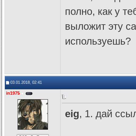
полно, как у те
выложит эту с
используешь?
03.01.2018, 02:41
in1975
eig
, 1. дай ссы