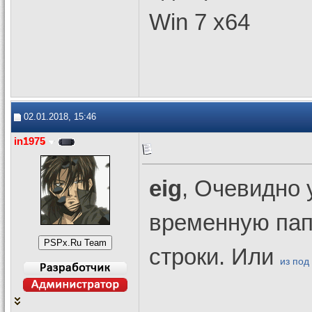
Win 7 x64
02.01.2018, 15:46
in1975
eig
, Очевидно 
временную пап
строки. Или
из под