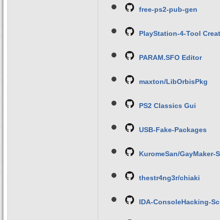
free-ps2-pub-gen
PlayStation-4-Tool Cre
PARAM.SFO Editor
maxton/LibOrbisPkg
PS2 Classics Gui
USB-Fake-Packages
KuromeSan/GayMaker-S
thestr4ng3r/chiaki
IDA-ConsoleHacking-Scr