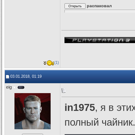
распаковал
(1)
03.01.2018, 01:19
eig
in1975
, я в эт
полный чайник.