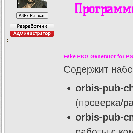
Программ
Fake PKG Generator for P
Содержит набо
orbis-pub-c
(проверка/р
orbis-pub-c
работы с ко