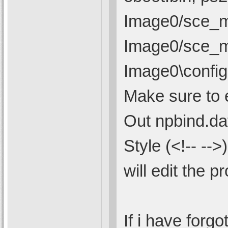
Image0/sce_mo
Image0/sce_mo
Image0\config
Make sure to 
Out npbind.dat
Style (<!-- -->
will edit the p
If i have forgo