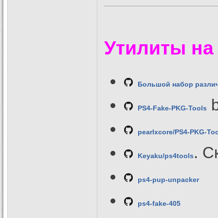
Утилиты на 
Большой набор различ
b
PS4-Fake-PKG-Tools
pearlxcore/PS4-PKG-Too
. 
Keyaku/ps4tools
ps4-pup-unpacker
ps4-fake-405