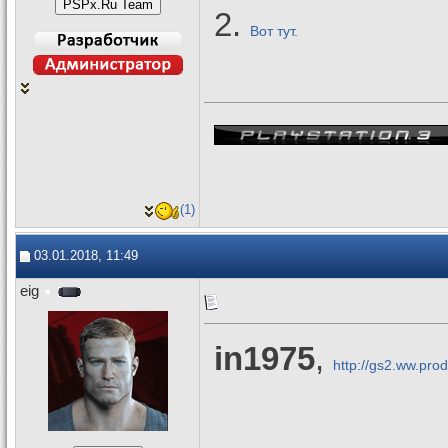
2.
Вот тут.
(1)
03.01.2018, 11:49
eig
in1975
,
http://gs2.ww.pro