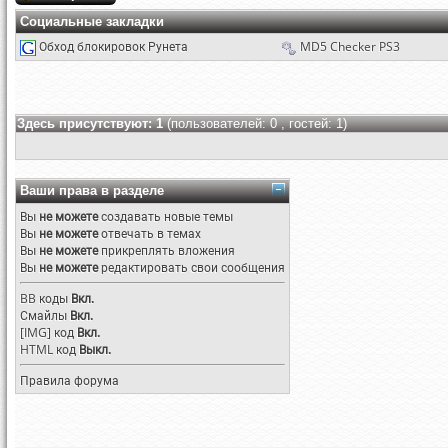
Социальные закладки
Обход блокировок Рунета
MD5 Checker PS3
Здесь присутствуют: 1
(пользователей: 0 , гостей: 1)
Ваши права в разделе
Вы
не можете
создавать новые темы
Вы
не можете
отвечать в темах
Вы
не можете
прикреплять вложения
Вы
не можете
редактировать свои сообщения
BB коды
Вкл.
Смайлы
Вкл.
[IMG]
код
Вкл.
HTML код
Выкл.
Правила форума