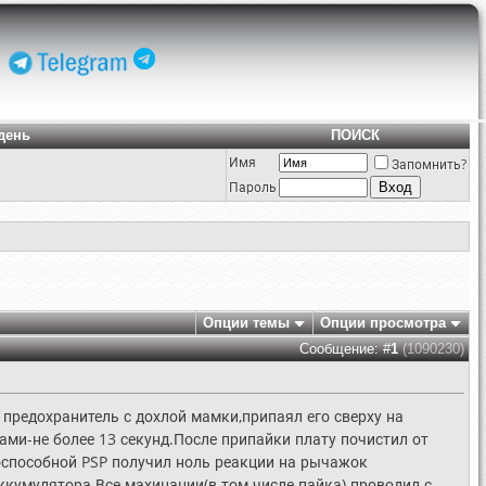
день
ПОИСК
Имя
Запомнить?
Пароль
Опции темы
Опции просмотра
Сообщение: #
1
(1090230)
предохранитель с дохлой мамки,припаял его сверху на
ми-не более 13 секунд.После припайки плату почистил от
тоспособной PSP получил ноль реакции на рычажок
аккумулятора.Все махинации(в том числе пайка) проводил с