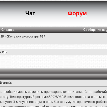
Чат
Форум
Справка
Сообщения за 
PSP
>
Железо и аксессуары PSP
я PSP
 огонёк.
сь необходимость заменить предохранитель питания.Снял рабочий 
слоту.Температурный режим:480C/896F.Время контакта с элемента
ы,спустя 3 минуты воткнул в сеть без аккумулятора-вместо рабо
ут же загорается оранжевый огонек при под питания от сети или 