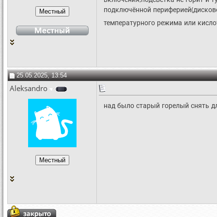
подключённой периферией(дисковод
температурного режима или кисл
25.05.2025, 13:54
Aleksandro
над было старый горелый снять д