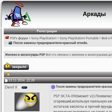
Аркады
Регистрация
PSPx форум
>
Sony PlayStation
>
Sony PlayStation Portable
>
Всё о 
После замены предохранителя-красный огонёк.
Железо и аксессуары PSP
Всё что связано с железом и аксессуарами дл
13.11.2014, 22:28
Denil X
После замены предохранителя-красный
PSP 3K,TA-090(может v2).Появила
сгоревший,используя паяльную ки
остатков кислоты и прочей ерунд
включения,подсветка не горит и т