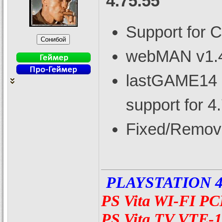
4.75.55
Support for
webMAN v1.43
lastGAME14 a
support for 4
Fixed/Remov
PLAYSTATION 4
PS Vita WI-FI Р
PS Vita TV VTE-