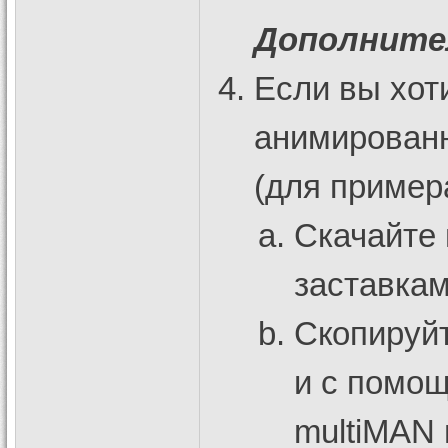
Дополните
Если вы хот
анимированн
(для примера
Cкачайте 
заставка
Скопируй
и с помо
multiMAN 