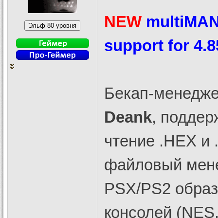
NEW
multiMAN
support for 4.
Бекап-менеджер
Deank
, поддер
чтение .HEX и
файловый мене
PSX/PS2 образ
консолей (NES, 