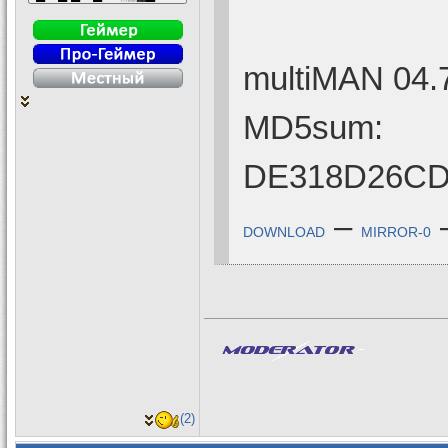
multiMAN 04.
MD5sum:
DE318D26CD
–
DOWNLOAD
MIRROR-0
(2)