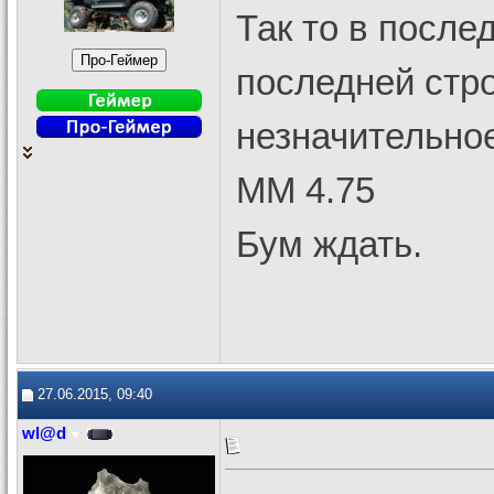
Так то в после
последней стро
незначительно
ММ 4.75
Бум ждать.
27.06.2015, 09:40
wl@d