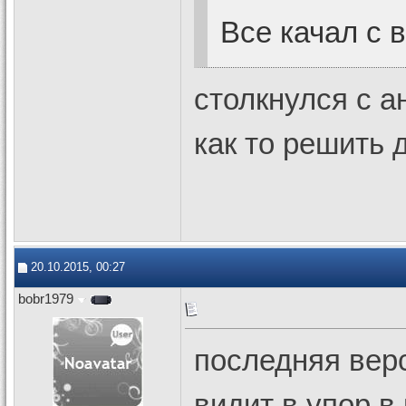
Все качал с 
столкнулся с а
как то решить
20.10.2015, 00:27
bobr1979
последняя вер
видит в упор,