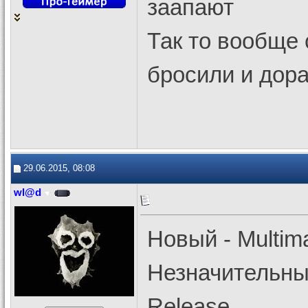
заапают
Так то вообще 
бросили и дора
29.06.2015, 08:08
wl@d
Новый - Multim
Незначительны
Release