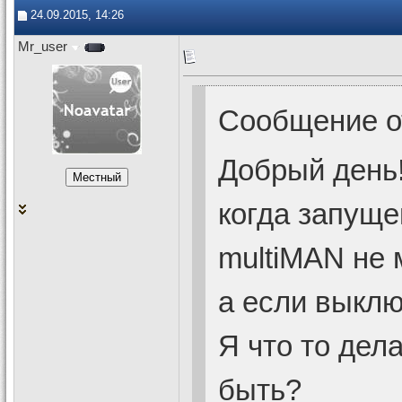
24.09.2015, 14:26
Mr_user
Сообщение 
Добрый день
когда запуще
multiMAN не 
а если выключ
Я что то дел
быть?