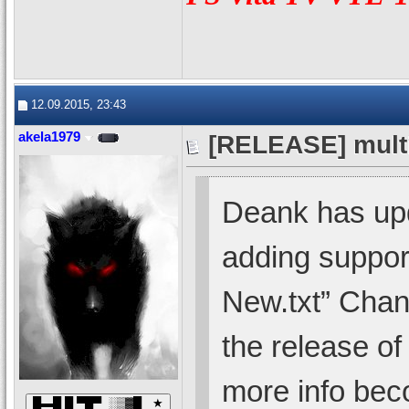
12.09.2015, 23:43
akela1979
[RELEASE] mult
Deank has up
adding suppor
New.txt” Chan
the release of 
more info bec