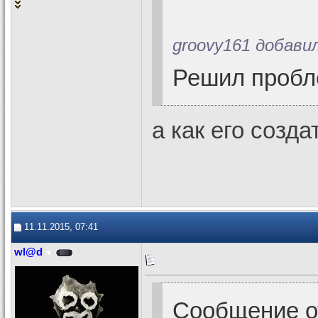
groovy161 добавил
Решил пробл
а как его созда
11.11.2015, 07:41
wl@d
Сообщение 