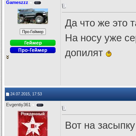
Gameszzz
Да что же это т
На носу уже се
допилят
24.07.2015, 17:53
Evgentiy361
Вот на засыпк