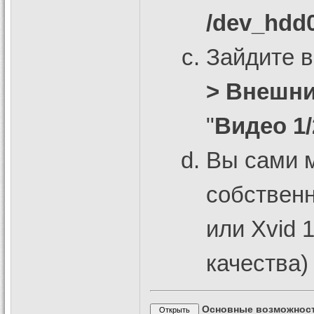
/dev_hdd
Зайдите 
> Внешни
"
Видео 1/
Вы сами м
собствен
или Xvid 
качества)
Основные возможнос