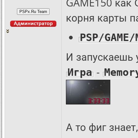
GAME150 как G
корня карты п
PSP/GAME/
И запускаешь 
-
Игра
Memor
А то фиг знает