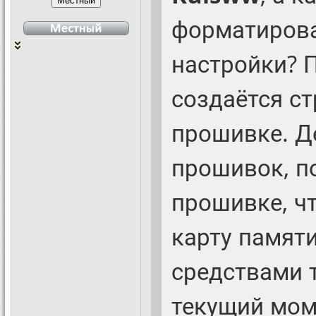
форматирова
настройки? 
создаётся ст
прошивке. Де
прошивок, п
прошивке, чт
карту памят
средствами 
текущий мом