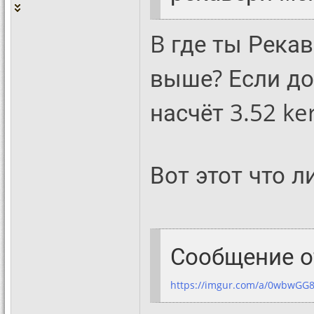
B где ты Река
выше? Если до
насчёт 3.52 ker
Вот этот что л
Сообщение 
https://imgur.com/a/0wbwGG