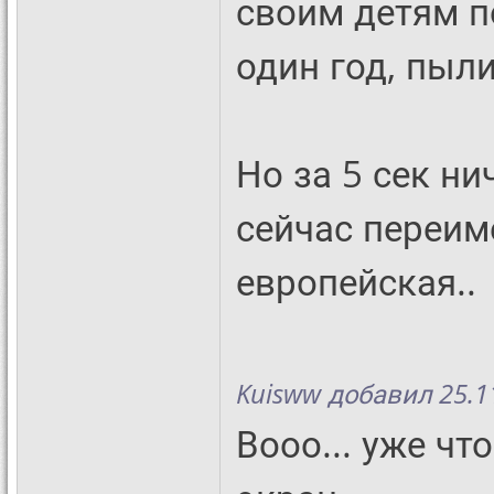
своим детям п
один год, пыл
Но за 5 сек ни
сейчас переим
европейская..
Kuisww добавил 25.11
Вооо... уже чт