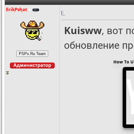
ErikPshat
Kuisww
, вот 
обновление п
How To Up