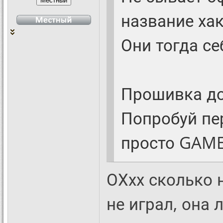
название хак
Они тогда с
Прошивка до
Попробуй пе
просто GAM
ОХхх сколько нь
не играл, она