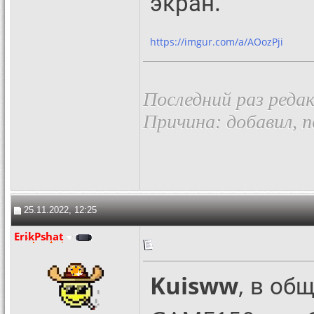
экран.
https://imgur.com/a/AOozPji
Последний раз реда
Причина: добавил, 
25.11.2022, 12:25
ErikPshat
Kuisww
, в об