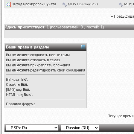
Обход блокировок Рунета
MD5 Checker PS3
MD5 
«
Предыдуща
Здесь присутствуют: 1
(пользователей: 0 , гостей: 1)
Ваши права в разделе
Вы
не можете
создавать новые темы
Вы
не можете
отвечать в темах
Вы
не можете
прикреплять вложения
Вы
не можете
редактировать свои сообщения
BB коды
Вкл.
Смайлы
Вкл.
[IMG]
код
Вкл.
HTML код
Выкл.
Правила форума
Текущее время