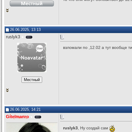
26.06.2025, 13:13
ruslyk3
взломали по ,12.02 а тут вообще 
26.06.2025, 14:21
Gitelmanro
ruslyk3
, Ну создай сам