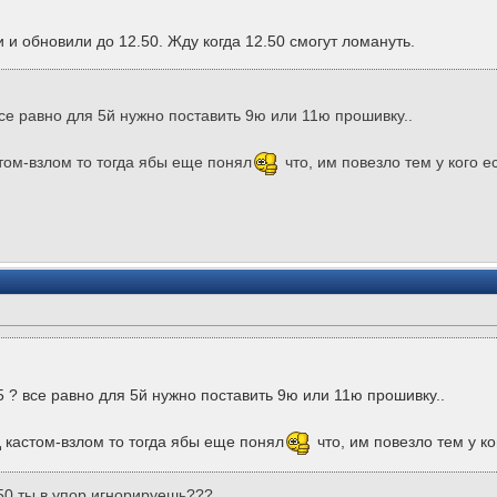
и и обновили до 12.50. Жду когда 12.50 смогут ломануть.
все равно для 5й нужно поставить 9ю или 11ю прошивку..
стом-взлом то тогда ябы еще понял
что, им повезло тем у кого е
5 ? все равно для 5й нужно поставить 9ю или 11ю прошивку..
д кастом-взлом то тогда ябы еще понял
что, им повезло тем у к
.50 ты в упор игнорируешь???