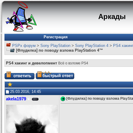
Аркады
Регистрация
PSPx форум
>
Sony PlayStation
>
Sony PlayStation 4
>
PS4 хакин
[Флудилка] по поводу взлома PlayStation 4™
PS4 хакинг и девелопмент
Всё о взломе PS4
25.03.2016, 14:45
akela1979
[Флудилка] по поводу взлома PlaySta