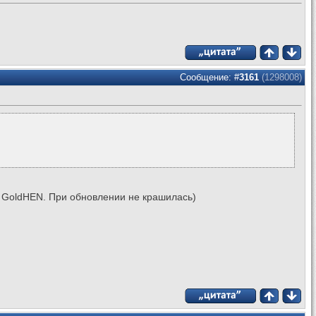
Сообщение: #
3161
(1298008)
ла GoldHEN. При обновлении не крашилась)