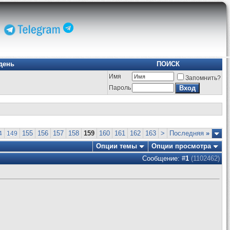
день
ПОИСК
Имя
Запомнить?
Пароль
155
156
157
158
159
160
161
162
163
>
Последняя
»
4
149
Опции темы
Опции просмотра
Сообщение: #
1
(1102462)