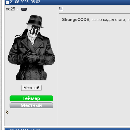
21.06.2025, 08:02
ng25
StrangeCODE
, выше кидал стаге, 