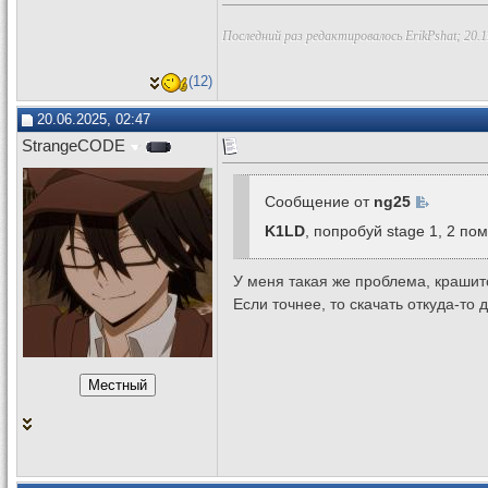
Последний раз редактировалось ErikPshat; 20.1
(12)
20.06.2025, 02:47
StrangeCODE
Сообщение от
ng25
K1LD
, попробуй stage 1, 2 по
У меня такая же проблема, крашит
Если точнее, то скачать откуда-то