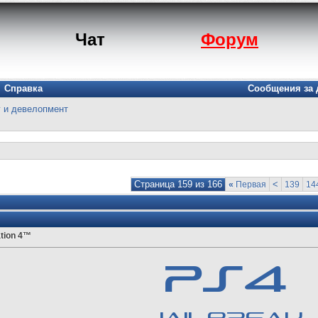
Чат
Форум
Справка
Сообщения за 
г и девелопмент
Страница 159 из 166
<
«
Первая
139
14
tion 4™
PS4