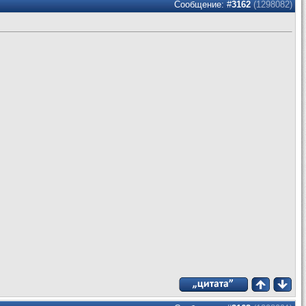
Сообщение: #
3162
(1298082)