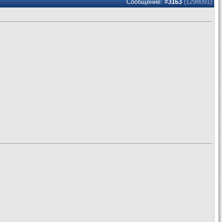
Сообщение: #
3163
(1298091)