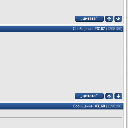
Сообщение: #
3167
(1298189)
Сообщение: #
3168
(1298190)