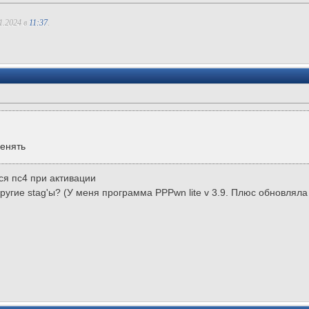
1.2024 в
11:37
.
менять
ся пс4 при активации
 другие stag'ы? (У меня программа PPPwn lite v 3.9. Плюс обновля