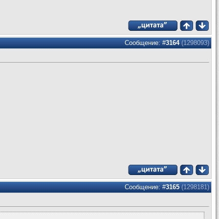
Сообщение: #
3164
(1298093)
Сообщение: #
3165
(1298181)