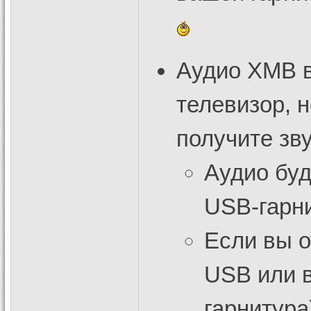
Аудио XMB в
телевизор, н
получите зв
Аудио буд
USB-гарн
Если вы о
USB или 
гарнитура