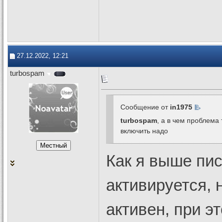
27.12.2022, 12:21
turbospam
Сообщение от
in1975
turbospam
, а в чем проблема 
включить надо
Как я выше пис
активируется, 
активен, при э