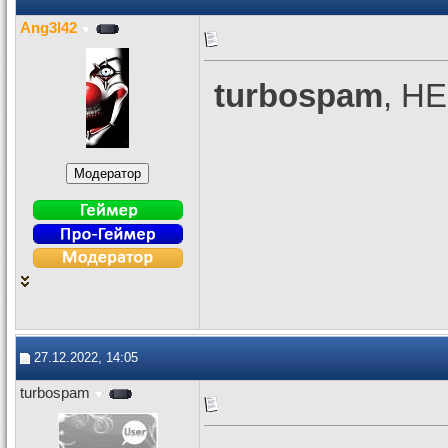
Ang3l42
turbospam
, H
27.12.2022, 14:05
turbospam