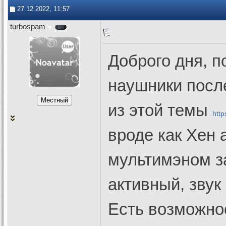
27.12.2022, 11:57
turbospam
Доброго дня, п
наушники посл
из этой темы
http
вроде как Хен 
мультимэном за
активный, звук
Есть возможно