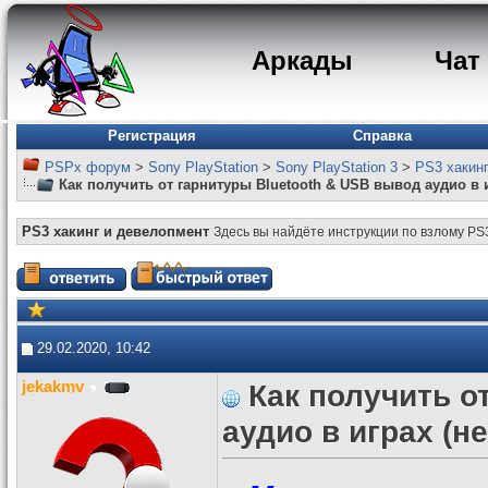
Аркады
Чат
Регистрация
Справка
PSPx форум
>
Sony PlayStation
>
Sony PlayStation 3
>
PS3 хакин
Как получить от гарнитуры Bluetooth & USB вывод аудио в и
PS3 хакинг и девелопмент
Здесь вы найдёте инструкции по взлому PS
29.02.2020, 10:42
jekakmv
Как получить о
аудио в играх (не