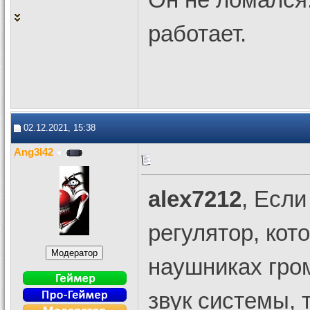
работает.
02.12.2021, 15:38
Ang3l42
alex7212
, Если
регулятор, кот
наушниках гром
звук системы, 