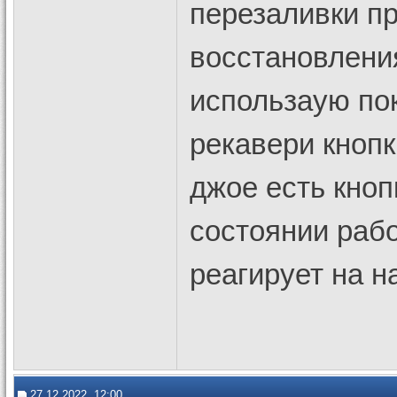
перезаливки п
восстановления
использаую пок
рекавери кнопк
джое есть кноп
состоянии рабо
реагирует на н
27.12.2022, 12:00