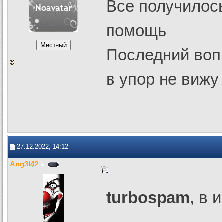
Все получилось
помощь
Последний вопр
в упор не вижу
27.12.2022, 14:12
Ang3l42
turbospam
, в 