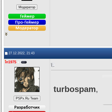
27.12.2022, 21:43
in1975
turbospam
,