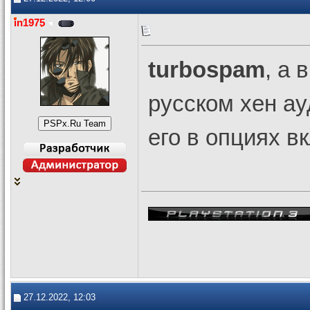
in1975
turbospam
, а 
русском хен ау
его в опциях в
27.12.2022, 12:03