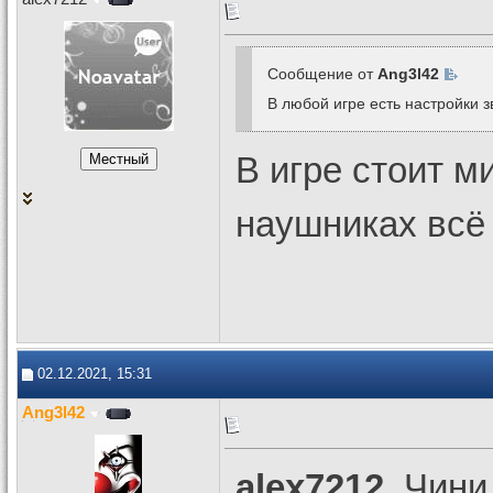
Сообщение от
Ang3l42
В любой игре есть настройки з
В игре стоит м
наушниках всё 
02.12.2021, 15:31
Ang3l42
alex7212
, Чини