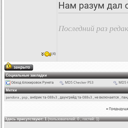
Нам разум дал 
Последний раз редак
(4)
Социальные закладки
Обход блокировок Рунета
MD5 Checker PS3
MD5 
Метки
pandora
,
psp
,
анбрик та-088v3
,
даунгрейд та-088v3
,
не включается
,
пан
«
Предыдуща
Здесь присутствуют: 1
(пользователей: 0 , гостей: 1)