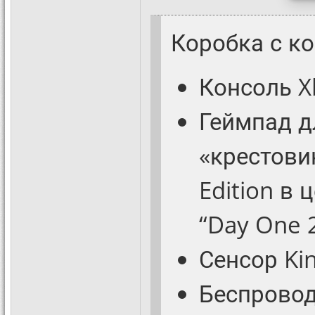
Коробка с к
Консоль X
Геймпад д
«крестови
Edition в 
“Day One 2
Сенсор Kin
Беспровод