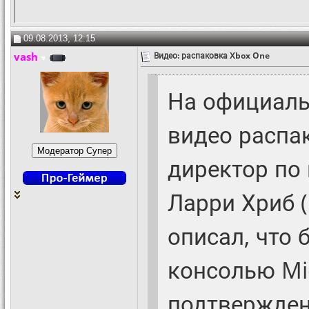
09.08.2013, 12:15
vash
Видео: распаковка Xbox One
На официаль
видео распа
директор по
Ларри Хриб (
описал, что 
консолью Mic
подтвержден 