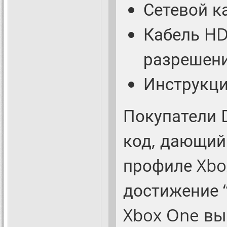
Сетевой к
Кабель HD
разрешени
Инструкци
Покупатели D
код, дающий
профиле Xbo
достижение 
Xbox One вый