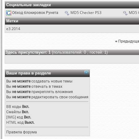
Социальные закладки
Обход блокировок Рунета
MD5 Checker PS3
MD5 
Метки
e3 2014
«
Предыдуща
Здесь присутствуют: 1
(пользователей: 0 , гостей: 1)
Ваши права в разделе
Вы
не можете
создавать новые темы
Вы
не можете
отвечать в темах
Вы
не можете
прикреплять вложения
Вы
не можете
редактировать свои сообщения
BB коды
Вкл.
Смайлы
Вкл.
[IMG]
код
Вкл.
HTML код
Выкл.
Правила форума