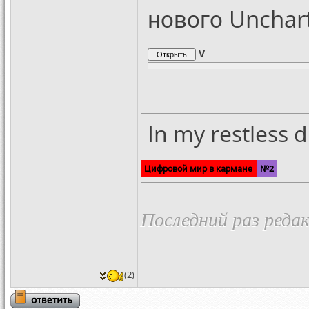
нового Unchar
V
In my restless d
Цифровой мир в кармане
№2
Последний раз редак
(2)