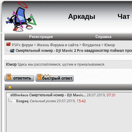
Аркады
Чат
Регистрация
Справка
PSPx форум
>
Жизнь Форума и сайта
>
Флудилка
>
Юмор
Смертельный номер - DJI Mavic 2 Pro квадрокоптер поймал пр
Юмор
Здесь мы расслабляемся, шутим и прикалываемся.
d00m4ace
Смертельный номер - DJI Mavic...
28.07.2019,
07:31
Ezogaq
Сильный ролик
29.07.2019,
15:42