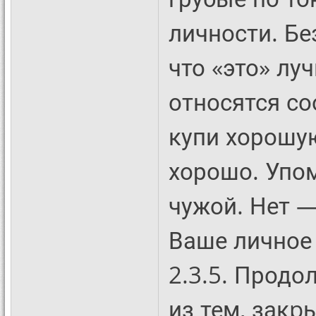
личности. Б
что «это» лу
относятся со
купи хорошу
хорошо. Упом
чужой. Нет —
Ваше личное
2.3.5. Прод
из тем, зак