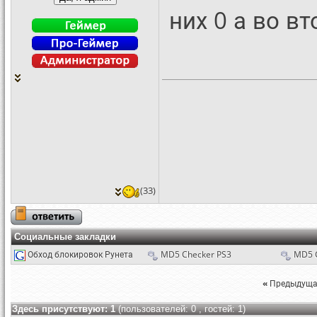
них 0 а во в
(33)
Социальные закладки
Обход блокировок Рунета
MD5 Checker PS3
MD5 
«
Предыдуща
Здесь присутствуют: 1
(пользователей: 0 , гостей: 1)