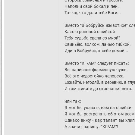
Наполни свой бокал и пей,
Тот яд, что дали тебе Боги...
Вместо “В Бобруйск жывотное” сле
Какою роковой ошибкой
Тебя судьба свела со мной?
Свиньёю, волком, ланью гибкой,
Иди в Бобруйск, к себе домой...
Вместо “КГ/АМ” следует писать:
Вы написали форменную чушь,
Всё это недостойно человека,
Езжайте, негодяй, в деревню, в глу
И там живите до скончанья века...
или так:
Я мог бы указать вам на ошибки.
Я мог бы растрепать об этом всем
Однако вижу - как талант вы хлип
А значит напишу: “КГ/АМ”!