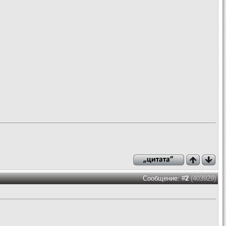
Сообщение: #
2
(403929)