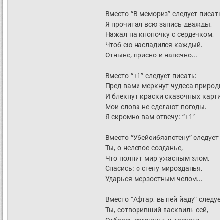
Вместо “В мемориз” следует писат
Я прочитал всю запись дважды,
Нажал на кнопочку с сердечком,
Чтоб ею насладился каждый.
Отныне, присно и навечно...
Вместо “+1” следует писать:
Пред вами меркнут чудеса приро
И блекнут краски сказочных карти
Мои слова не сделают погоды.
Я скромно вам отвечу: “+1”
Вместо “Убейсибяапстену” следует
Ты, о нелепое созданье,
Что полнит мир ужасным злом,
Спасись: о стену мирозданья,
Ударься мерзостным челом...
Вместо “Афтар, выпей йаду” следуе
Ты, сотворивший пасквиль сей,
Отбрось сомненья и тревоги,