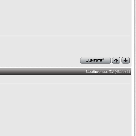
Сообщение: #
3
(403971)