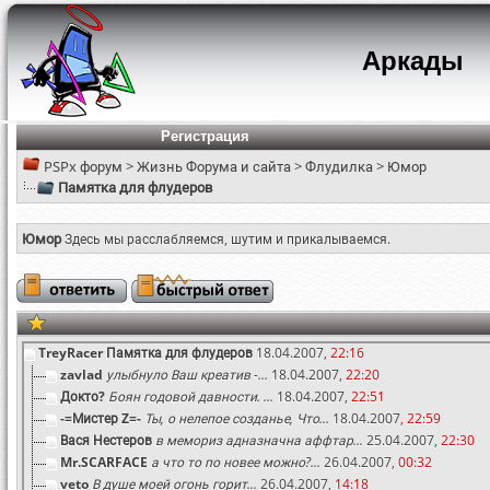
Аркады
Регистрация
PSPx форум
>
Жизнь Форума и сайта
>
Флудилка
>
Юмор
Памятка для флудеров
Юмор
Здесь мы расслабляемся, шутим и прикалываемся.
TreyRacer
Памятка для флудеров
18.04.2007,
22:16
zavlad
улыбнуло Ваш креатив -...
18.04.2007,
22:20
Докто?
Боян годовой давности. ...
18.04.2007,
22:51
-=Мистер Z=-
Ты, о нелепое созданье, Что...
18.04.2007,
22:59
Вася Нестеров
в мемориз адназначна аффтар...
25.04.2007,
22:30
Mr.SCARFACE
а что то по новее можно?...
26.04.2007,
00:32
veto
В душе моей огонь горит...
26.04.2007,
14:18