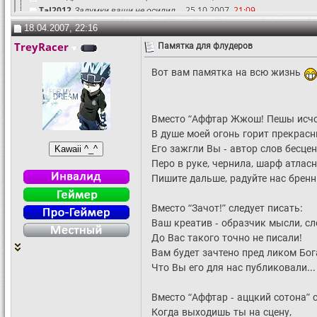
TaJ2012
Задумки ваши не осилил,...
25.10.2007,
21:09
18.04.2007, 22:16
TreyRacer
Памятка для флудеров
Вот вам памятка на всю жизнь
Вместо “Аффтар Жжош! Пешы исчо!
В душе моей огонь горит прекрасн
Его зажгли Вы - автор слов бесце
Перо в руке, чернила, шарф атласн
Пишите дальше, радуйте нас бренн
Вместо “Зачот!” следует писать:
Ваш креатив - образчик мысли, сл
До Вас такого точно не писали!
Вам будет зачтено пред ликом Бог
Что Вы его для нас публиковали...
Вместо “Аффтар - аццкий сотона” с
Когда выходишь ты на сцену,