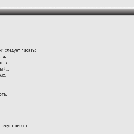
” следует писать:
ый,
нных.
ый...
ых.
ога,
а,
ледует писать: