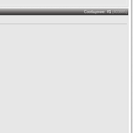
Сообщение: #
1
(403885)