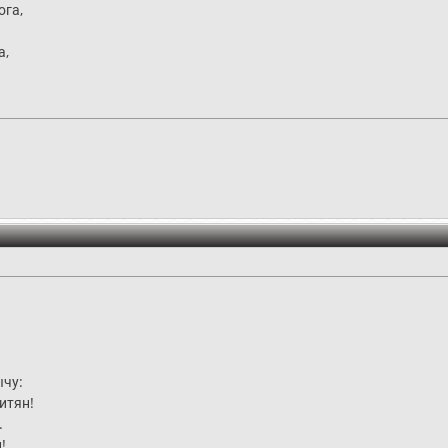
ога,
а,
ычу:
итян!
.
!