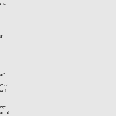
ать:
и”
иг?
ффик.
кат!
ычу:
итян!