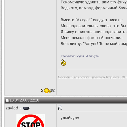
Рекомендую удалить вам эту фичу
Ведь это, камрад, форменный баян
Вместо “Ахтунг!” следует писать:
Мне подозрительны слова, что Вы 
Я вижу в них желание подставить 
Меня немало факт сей опечалил.
Воскликну: “Ахтунг! То не мой кам
добавлено через 24 минуты
Последний раз редактировалось TreyRacer; 18.
(8)
18.04.2007, 22:20
zavlad
улыбнуло