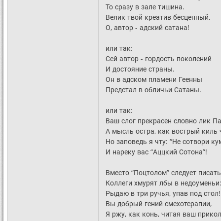
То сразу в зале тишина.
Велик твой креатив бесценный,
О, автор - адский сатана!
или так:
Сей автор - гордость поколений
И достояние страны.
Он в адском пламени Геенны
Предстал в обличьи Сатаны.
или так:
Ваш слог прекрасен словно лик П
А мысль остра, как вострый киль 
Но заповедь я чту: “Не сотвори ку
И нареку вас “Аццкий Сотона”!
Вместо “Поцтолом” следует писать
Коллеги хмурят лбы в недоуменьи
Рыдаю в три ручья, упав под стол!
Вы добрый гений смехотерапии,
Я ржу, как конь, читая ваш прикол