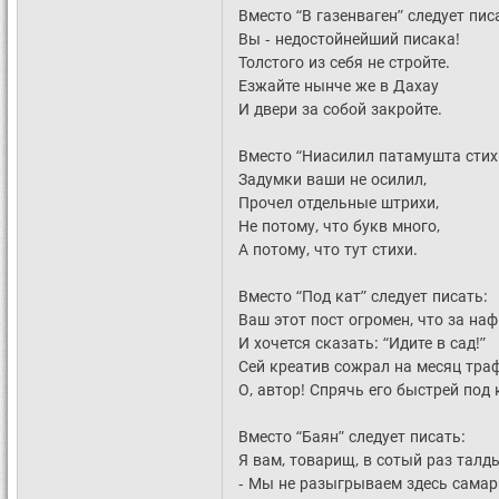
Вместо “В газенваген” следует пис
Вы - недостойнейший писака!
Толстого из себя не стройте.
Езжайте нынче же в Дахау
И двери за собой закройте.
Вместо “Ниасилил патамушта стих
Задумки ваши не осилил,
Прочел отдельные штрихи,
Не потому, что букв много,
А потому, что тут стихи.
Вместо “Под кат” следует писать:
Ваш этот пост огромен, что за наф
И хочется сказать: “Идите в сад!”
Сей креатив сожрал на месяц тра
О, автор! Спрячь его быстрей под 
Вместо “Баян” следует писать:
Я вам, товарищ, в сотый раз талд
- Мы не разыгрываем здесь самар