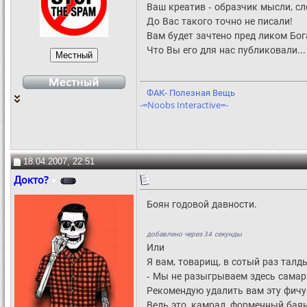
Ваш креатив - образчик мысли, сл
До Вас такого точно не писали!
Вам будет зачтено пред ликом Бог
Что Вы его для нас публиковали...
ФАК- Полезная Вещь
-=Noobs Interactive=-
18.04.2007, 22:51
Докто?
Боян годовой давности.
добавлено через 34 секунды
Или
Я вам, товарищ, в сотый раз талд
- Мы не разыгрываем здесь самар
Рекомендую удалить вам эту фичу
Ведь это, камрад, форменный баян