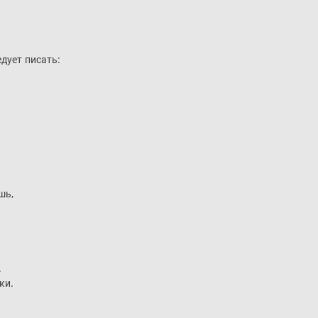
дует писать:
шь,
.
ки.