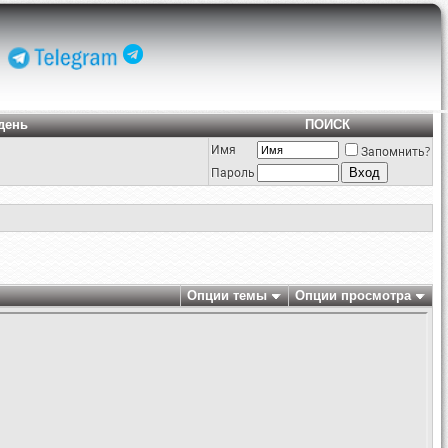
день
ПОИСК
Имя
Запомнить?
Пароль
Опции темы
Опции просмотра