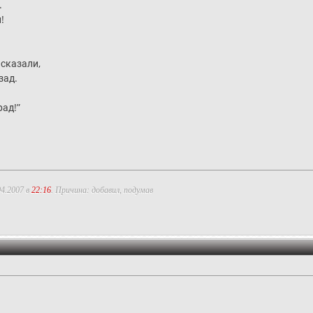
.
!
сказали,
зад.
рад!”
04.2007 в
22:16
. Причина: добавил, подумав