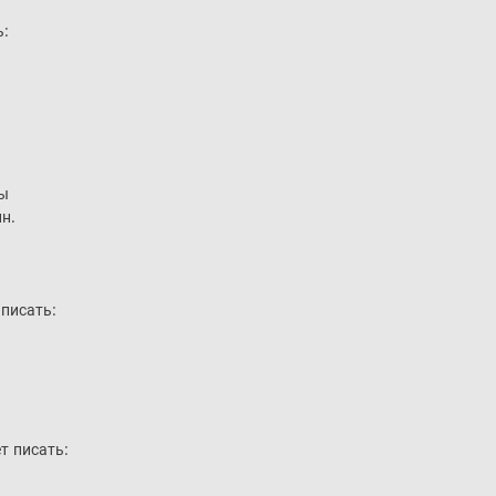
ь:
ды
н.
 писать:
т писать: