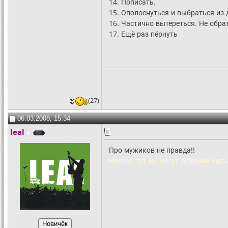
14. Пописать.
15. Ополоснуться и выбраться из 
16. Частично вытереться. Не обра
17. Ещё раз пёрнуть
(27)
06.03.2008, 15:34
leal
Про мужиков не правда!!
Homer, тут же могут девушки быт