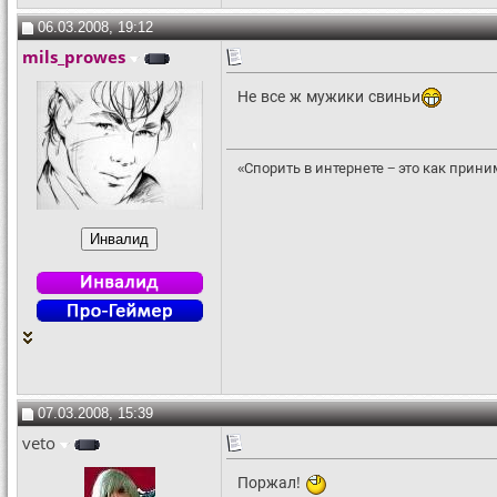
06.03.2008, 19:12
mils_prowes
Не все ж мужики свиньи
«Спорить в интернете − это как прин
07.03.2008, 15:39
veto
Поржал!