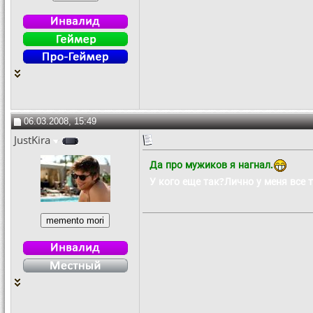
06.03.2008, 15:49
JustKira
Да про мужиков я нагнал.
У кого еще так?Лично у меня все такж