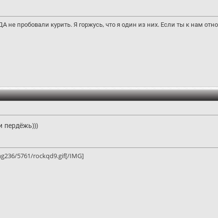
 не пробовали курить. Я горжусь, что я один из них. Если ты к нам отн
и пердёжь)))
g236/5761/rockqd9.gif[/IMG]