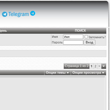
день
ПОИСК
Имя
Запомнить?
Пароль
1
2
>
Страница 1 из 2
Опции темы
Опции просмотра