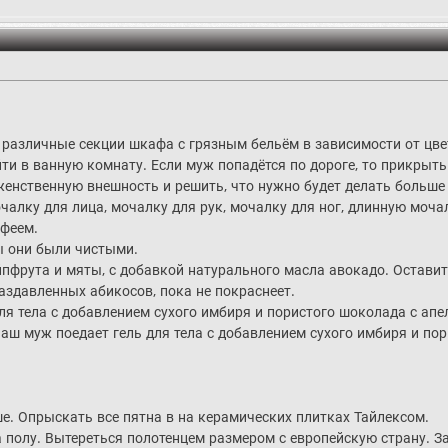
в различные секции шкафа с грязным бельём в зависимости от цве
йти в ванную комнату. Если муж попадётся по дороге, то прикрыть 
женственную внешность и решить, что нужно будет делать больше
очалку для лица, мочалку для рук, мочалку для ног, длинную моча
лфеем.
ы они были чистыми.
йпфрута и мяты, с добавкой натурального масла авокадо. Оставит
раздавленных абикосов, пока не покраснеет.
для тела с добавлением сухого имбиря и пористого шоколада с ап
Ваш муж поедает гель для тела с добавлением сухого имбиря и п
е. Опрыскать все пятна в на керамических плитках Тайлексом.
а полу. Вытереться полотенцем размером с европейскую страну. 