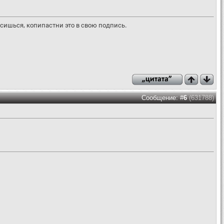
осишься, копипастни это в свою подпись.
Сообщение: #
6
(631788)