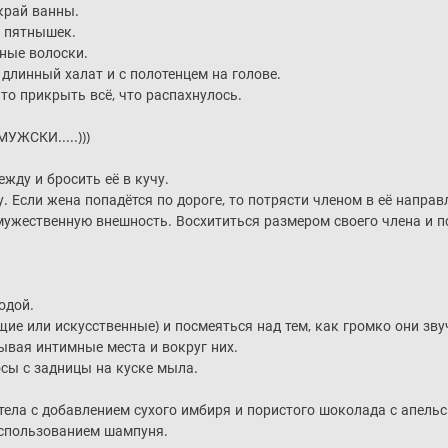
 край ванны.
е пятнышек.
ные волоски.
 длинный халат и с полотенцем на голове.
 то прикрыть всё, что распахнулось.
УЖСКИ.....)))
ежду и бросить её в кучу.
 Если жена попадётся по дороге, то потрясти членом в её направл
мужественную внешность. Восхититься размером своего члена и п
одой.
щие или искусственные) и посмеяться над тем, как громко они зву
ывая интимные места и вокруг них.
осы с задницы на куске мыла.
 тела с добавлением сухого имбиря и пористого шоколада с апел
использованием шампуня.