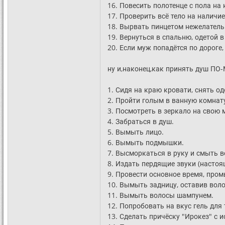
16. Повесить полотенце с пола на
17. Проверить всё тело на наличи
18. Вырвать пинцетом нежелатель
19. Вернуться в спальню, одетой в
20. Если муж попадётся по дороге,
ну и,наконец,как принять душ ПО-М
1. Сидя на краю кровати, снять од
2. Пройти голым в ванную комнату.
3. Посмотреть в зеркало на свою 
4. Забраться в душ.
5. Вымыть лицо.
6. Вымыть подмышки.
7. Высморкаться в руку и смыть в
8. Издать пердящие звуки (настоя
9. Провести основное время, пром
10. Вымыть задницу, оставив вол
11. Вымыть волосы шампунем.
12. Попробовать на вкус гель для
13. Сделать причёску "Ирокез" с 