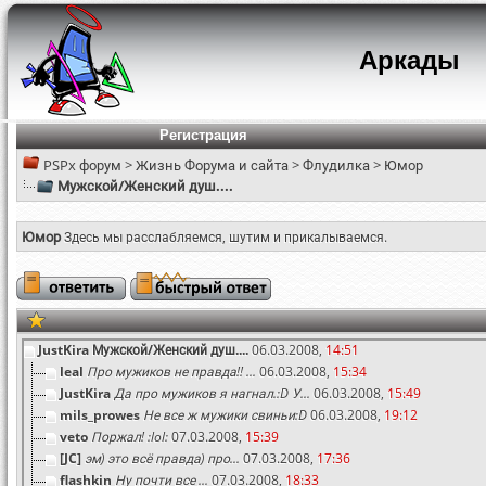
Аркады
Регистрация
PSPx форум
>
Жизнь Форума и сайта
>
Флудилка
>
Юмор
Мужской/Женский душ....
Юмор
Здесь мы расслабляемся, шутим и прикалываемся.
JustKira
Мужской/Женский душ....
06.03.2008,
14:51
leal
Про мужиков не правда!! ...
06.03.2008,
15:34
JustKira
Да про мужиков я нагнал.:D У...
06.03.2008,
15:49
mils_prowes
Не все ж мужики свиньи:D
06.03.2008,
19:12
veto
Поржал! :lol:
07.03.2008,
15:39
[JC]
эм) это всё правда) про...
07.03.2008,
17:36
flashkin
Ну почти все ...
07.03.2008,
18:33