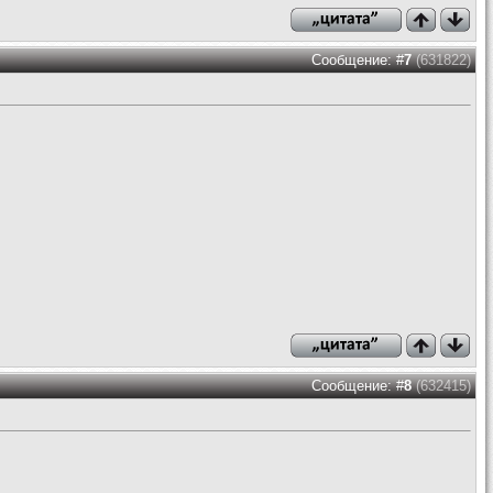
Сообщение: #
7
(631822)
Сообщение: #
8
(632415)