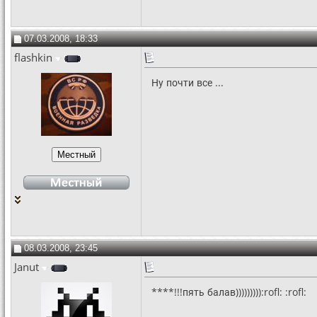
07.03.2008, 18:33
flashkin
Ну почти все ...
08.03.2008, 23:45
Janut
****!!!пять балав))))))))):rofl: :rofl: