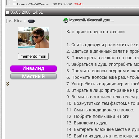
Janut
СУКА!!!пять...
08.03.2008,
23:45
Speed TH
Спасибо!Ржу!Предки думают что...
09.03.2008,
18:04
06.03.2008, 14:51
mils_prowes
Вот так и рождаются...
09.03.2008,
18:38
JustKira
Мужской/Женский душ....
Eric Cartman
отжог))))))
09.03.2008,
18:47
ZorG
мда))))
10.03.2008,
15:43
Как принять душ по-женски
_kil13r_
Это точно про меня) только...
15.03.2008,
00:29
E3!
Спасибо рассмешил.
19.03.2008,
02:37
1. Снять одежду и разместить её 
Shottgun
на youtube есть ролик с...
02.05.2008,
23:20
2. Одеться в длинный халат и про
Andrey2052
Прикольнуло.
04.02.2009,
12:15
3. Посмотреть в зеркало на свою 
wolffffff
старая тема, но улыбнуло :-)
12.01.2012,
00:17
4. Забраться в душ. Употребить м
plats
Правда матка... ну а куда...
27.07.2012,
09:26
5. Промыть волосы огурцом и ша
Гость
старый но прикольный баянчик )
13.09.2012,
16:32
6. Промыть волосы ещё раз, чтоб
Гость
ржака))
30.05.2013,
20:28
7. Употребить кондиционер из гре
Wlqpnxl
:lol:
05.06.2014,
19:36
8. Втирать в лицо притирание из 
chasetroll
Это по нашему.:good:
18.07.2014,
10:43
9. Вымыть остальное тело гелем 
Niamhaaaa
Всё правда!)
12.03.2019,
15:42
10. Возмутиться тем фактом, что 
JohnsonTori
Не все ж мужики свиньи
25.01.2025,
13:19
11. Смыть кондиционер с волос.
12. Побрить подмышки и ноги.
13. Выключить душ.
14. Вытереть влажные места в душ
15. Выйти из душа на полотенце н