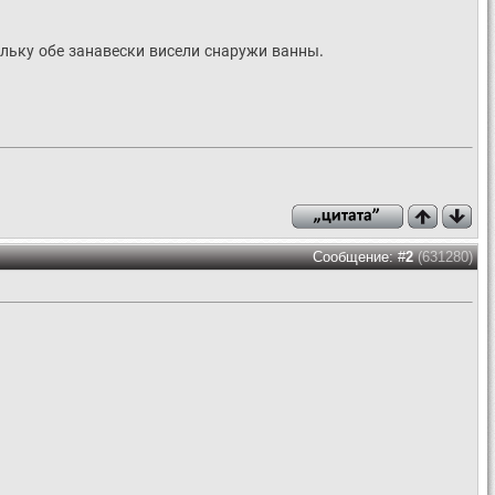
ольку обе занавески висели снаружи ванны.
Сообщение: #
2
(631280)