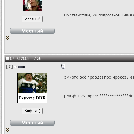
По статистике, 2% подростков НИКОГДА
07.03.2008, 17:36
[JC]
эм) это всё правда) про ирокезы)) 
[IMG]http://img236.**************/im