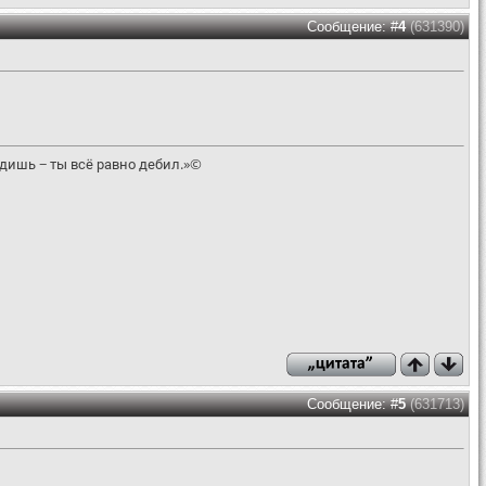
Сообщение: #
4
(631390)
едишь − ты всё равно дебил.»©
Сообщение: #
5
(631713)