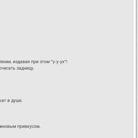
ении, издавая при этом "у-у-ух"!
очесать задницу.
чат в душе.
ьсиновым привкусом.