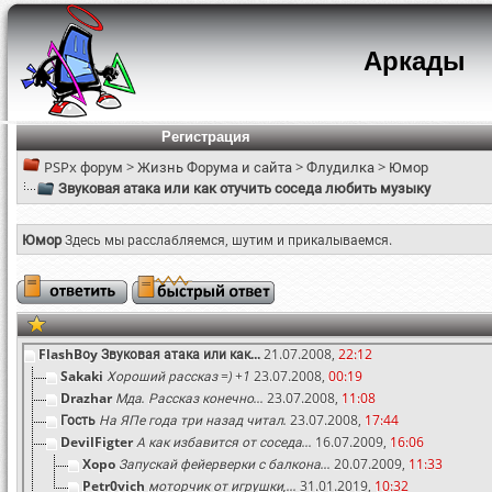
Аркады
Регистрация
PSPx форум
>
Жизнь Форума и сайта
>
Флудилка
>
Юмор
Звуковая атака или как отучить соседа любить музыку
Юмор
Здесь мы расслабляемся, шутим и прикалываемся.
FlashBоy
Звуковая атака или как...
21.07.2008,
22:12
Sakaki
Хороший рассказ =) +1
23.07.2008,
00:19
Drazhar
Мда. Рассказ конечно...
23.07.2008,
11:08
Гость
На ЯПе года три назад читал.
23.07.2008,
17:44
DevilFigter
А как избавится от соседа...
16.07.2009,
16:06
Xopo
Запускай фейерверки с балкона...
20.07.2009,
11:33
Petr0vich
моторчик от игрушки,...
31.01.2019,
10:32