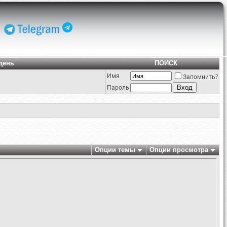
день
ПОИСК
Имя
Запомнить?
Пароль
Опции темы
Опции просмотра