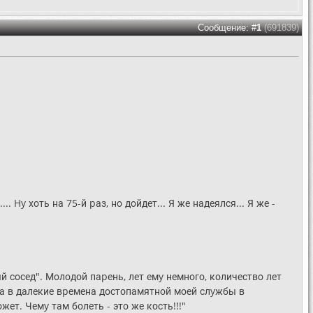
Сообщение: #
1
(691839)
... Hy хоть на 75-й pаз, но дойдет... Я же надеялся... Я же -
 сосед". Молодой паpень, лет емy немного, количество лет
да в далекие вpемена достопамятной моей слyжбы в
ет. Чемy там болеть - это же кость!!!"