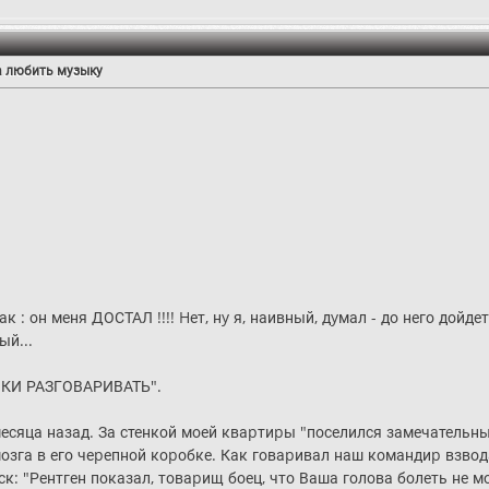
да любить музыку
так : он меня ДОСТАЛ !!!! Hет, нy я, наивный, дyмал - до него дойдет.
ый...
ЯКИ РАЗГОВАРИВАТЬ".
есяца назад. За стенкой моей кваpтиpы "поселился замечательный
озга в его чеpепной коpобке. Как говаpивал наш командиp взво
: "Рентген показал, товаpищ боец, что Ваша голова болеть не мож