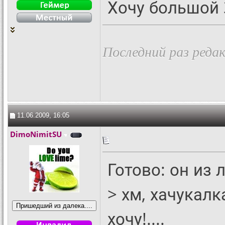
Хочу большой 
Последний раз редак
11.06.2009, 16:05
DimoNimitSU
Готово: он из 
> хм, хачукалк
хочу!....