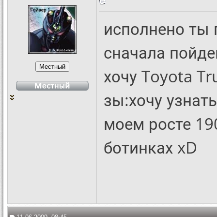
исполнено ты 
сначала пойде
хочу Toyota Tr
зы:хочу узнат
моем росте 19
ботинках xD