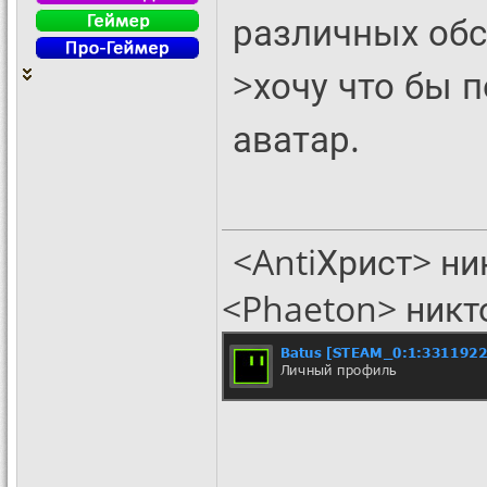
различных обс
>хочу что бы 
аватар.
<AntiХрист> ни
<Phaeton> никт