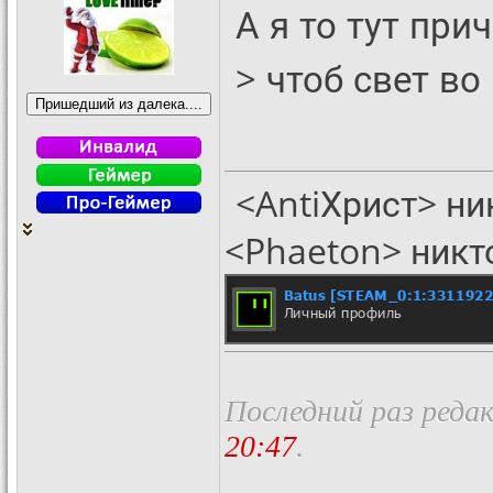
А я то тут прич
> чтоб свет во 
<AntiХрист> ни
<Phaeton> никт
Последний раз реда
20:47
.