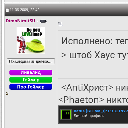
11.06.2009, 22:42
DimoNimitSU
Исполнено: теп
> штоб Хаус ту
<AntiХрист> ни
<Phaeton> никт