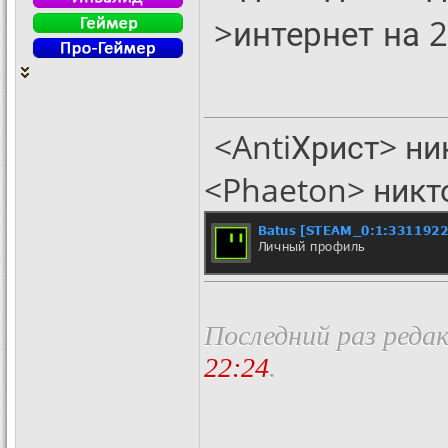
>интернет на 2
<AntiХрист> ни
<Phaeton> никт
Последний раз реда
22:24
.