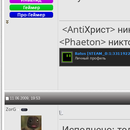
<AntiХрист> ни
<Phaeton> никт
11.06.2009, 19:53
ZorG
Исполнено: то