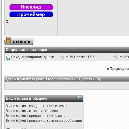
Социальные закладки
Обход блокировок Рунета
MD5 Checker PS3
MD5 
«
Предыдуща
Здесь присутствуют: 3
(пользователей: 0 , гостей: 3)
Ваши права в разделе
Вы
не можете
создавать новые темы
Вы
не можете
отвечать в темах
Вы
не можете
прикреплять вложения
Вы
не можете
редактировать свои сообщения