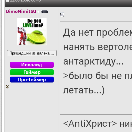
11.06.2009, 08:45
DimoNimitSU
Да нет проблем
нанять вертоле
антарктиду...
>было бы не п
летать...)
<AntiХрист> ни