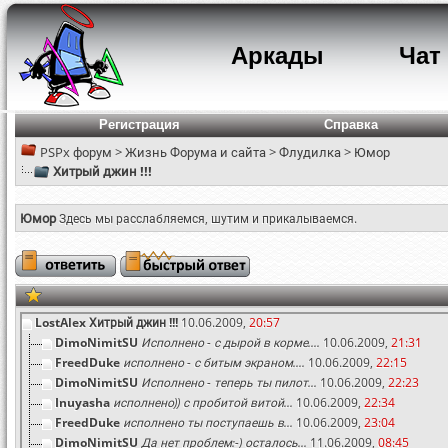
Аркады
Чат
Регистрация
Справка
PSPx форум
>
Жизнь Форума и сайта
>
Флудилка
>
Юмор
Хитрый джин !!!
Юмор
Здесь мы расслабляемся, шутим и прикалываемся.
LostAlex
Хитрый джин !!!
10.06.2009,
20:57
DimoNimitSU
Исполнено - с дырой в корме....
10.06.2009,
21:31
FreedDuke
исполнено - с битым экраном....
10.06.2009,
22:15
DimoNimitSU
Исполнено - теперь ты пилот...
10.06.2009,
22:23
Inuyasha
исполнено)) с пробитой витой...
10.06.2009,
22:34
FreedDuke
исполнено ты поступаешь в...
10.06.2009,
23:04
DimoNimitSU
Да нет проблем:-) осталось...
11.06.2009,
08:45