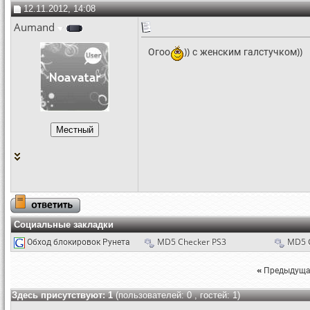
12.11.2012, 14:08
Aumand
Огоо
)) с женским галстучком))
Социальные закладки
Обход блокировок Рунета
MD5 Checker PS3
MD5 
«
Предыдуща
Здесь присутствуют: 1
(пользователей: 0 , гостей: 1)