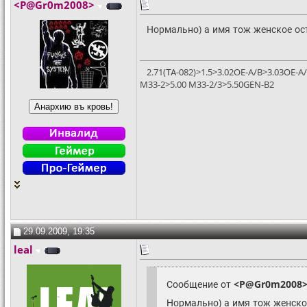
<P@Gr0m2008>
Нормально) а имя тож женское ос
2.71(ТА-082)>1.5>3.02OE-A/B>3.03OE-A
M33-2>5.00 M33-2/3>5.50GEN-B2
29.09.2009, 19:35
leal
Сообщение от
<P@Gr0m2008
Нормально) а имя тож женско