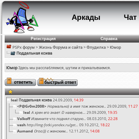
Аркады
Чат
Регистрация
Справка
PSPx форум
>
Жизнь Форума и сайта
>
Флудилка
>
Юмор
Поддельная ксива
Юмор
Здесь мы расслабляемся, шутим и прикалываемся.
leal
Поддельная ксива
24.09.2009,
14:39
<P@Gr0m2008>
Нормально) а имя тож женское...
29.09.2009,
11:27
leal
А хрен его знает :D наверное....
29.09.2009,
19:35
Volkoff
Извините что поднял старую...
08.03.2010,
22:28
vash
http://img-fotki.yandex.ru/get...
09.10.2012,
18:22
Aumand
Огоо:))) с женским...
12.11.2012,
14:08