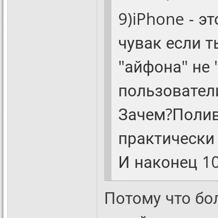
9)iPhone - э
чувак если т
"айфона" не 
пользователи
Зачем?Полив
практически
И наконец 10
Потому что бо