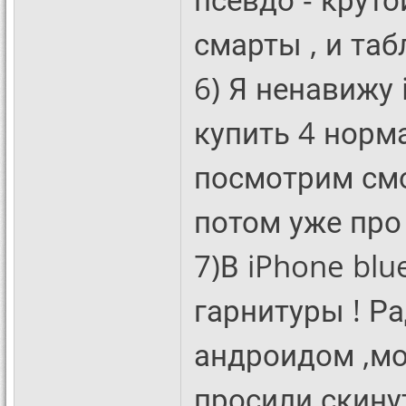
смарты , и таб
6) Я ненавижу 
купить 4 норм
посмотрим смо
потом уже про 
7)В iPhone blu
гарнитуры ! Ра
андроидом ,мо
просили скинут