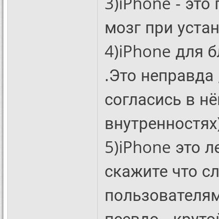
3)iPhone - эт
мозг при устан
4)iPhone для б
.Это неправда 
согласись в нё
внутренностях)
5)iPhone это л
скажите что с
пользователям
псевдо - крут