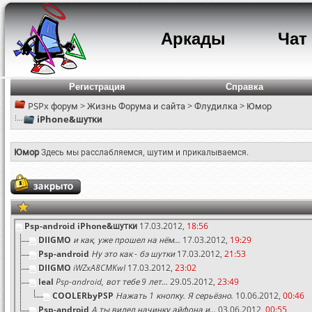
Аркады
Чат
Регистрация
Справка
PSPx форум
>
Жизнь Форума и сайта
>
Флудилка
>
Юмор
iPhone&шутки
Юмор
Здесь мы расслабляемся, шутим и прикалываемся.
Psp-android
iPhone&шутки
17.03.2012,
18:56
DIIGMO
и как, уже прошел на нём...
17.03.2012,
19:29
Psp-android
Ну это как - бэ шутки
17.03.2012,
21:53
DIIGMO
iWZxA8CMKwI
17.03.2012,
23:02
leal
Psp-android, вот тебе 9 лет...
29.05.2012,
23:49
COOLERbyPSP
Нажать 1 кнопку. Я серьёзно.
10.06.2012,
00:46
Psp-android
А ты видел начинку айфона и...
03.06.2012,
00:55