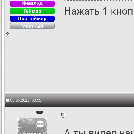
Нажать 1 кнопк
03.06.2012, 00:55
Psp-android
А ты видел на