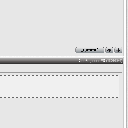
Сообщение: #
3
(1035064)