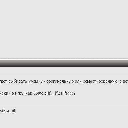
дет выбирать музыку - оригинальную или ремастированную, а вот 
кий в игру, как было с ff1, ff2 и ff4cc?
ilent Hill