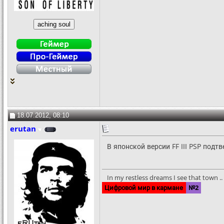
18.07.2012, 08:10
erutan
В японской версии FF III PSP под
In my restless dreams I see that town .. S
Цифровой мир в кармане
№2