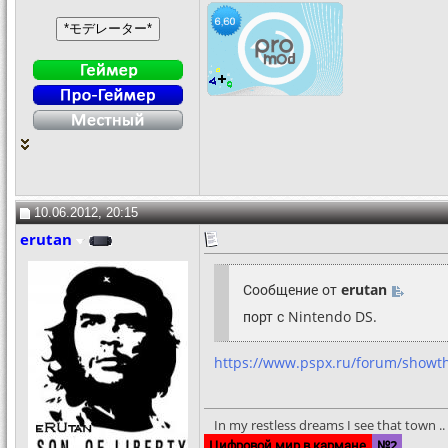
10.06.2012, 20:15
erutan
Сообщение от
erutan
порт с Nintendo DS.
https://www.pspx.ru/forum/showt
In my restless dreams I see that town .. S
Цифровой мир в кармане
№2