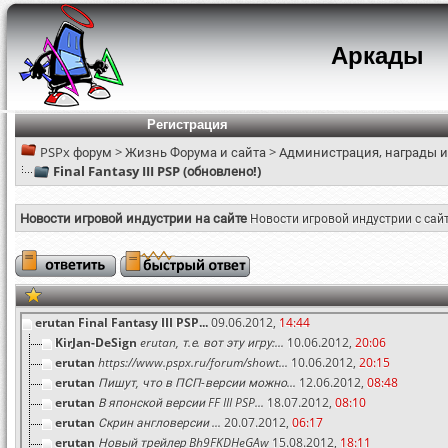
Аркады
Регистрация
PSPx форум
>
Жизнь Форума и сайта
>
Администрация, награды и
Final Fantasy III PSP (обновлено!)
Новости игровой индустрии на сайте
Новости игровой индустрии с сай
erutan
Final Fantasy III PSP...
09.06.2012,
14:44
KirJan-DeSign
erutan, т.е. вот эту игру:...
10.06.2012,
20:06
erutan
https://www.pspx.ru/forum/showt...
10.06.2012,
20:15
erutan
Пишут, что в ПСП-версии можно...
12.06.2012,
08:48
erutan
В японской версии FF III PSP...
18.07.2012,
08:10
erutan
Скрин англоверсии ...
20.07.2012,
06:17
erutan
Новый трейлер Bh9FKDHeGAw
15.08.2012,
18:11