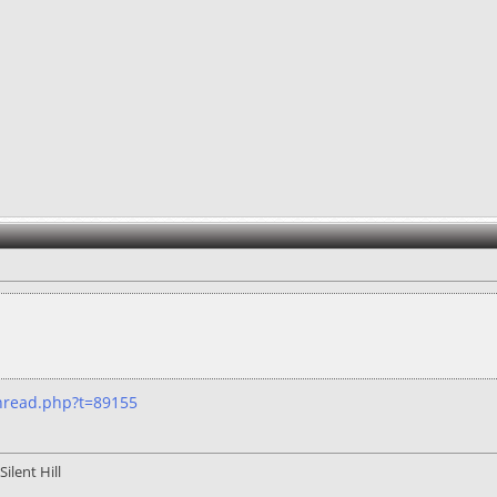
hread.php?t=89155
ilent Hill