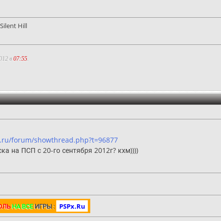
ilent Hill
012 в
07:55
.
x.ru/forum/showthread.php?t=96877
ка на ПСП с 20-го сентября 2012г? кхм))))
ОЛЬ
НА ВСЕ
ИГРЫ
:
PSPx.Ru