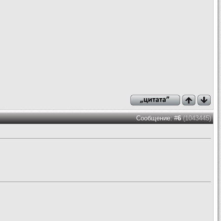
Сообщение: #
6
(1043445)