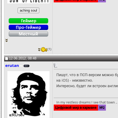
(1)
12.06.2012, 08:48
erutan
Пишут, что в ПСП-версии можно бу
на iOS) - неизвестно.
Интересно, будет ли встроен английс
In my restless dreams I see that town .. S
Цифровой мир в кармане
№2