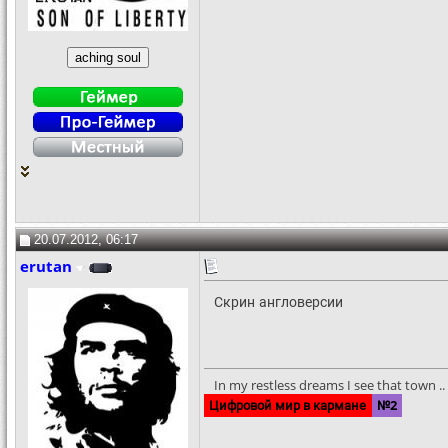
20.07.2012, 06:17
erutan
Скрин англоверсии
In my restless dreams I see that town .. S
Цифровой мир в кармане
№2