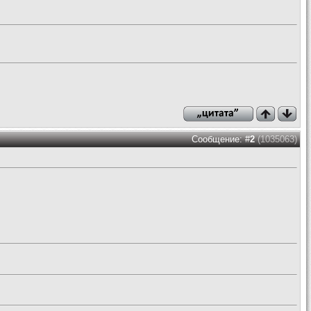
Сообщение: #
2
(1035063)