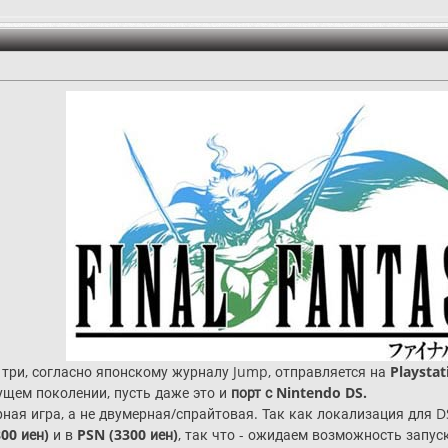
три, согласно японскому журналу Jump, отправляется на
Playstat
ущем поколении, пусть даже это и
порт с Nintendo DS.
ерная игра, а не двумерная/спрайтовая. Так как локализация для D
800 иен)
и в
PSN (3300 иен)
, так что - ожидаем возможность запуск