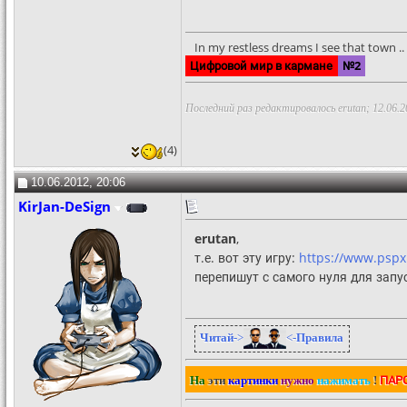
In my restless dreams I see that town .. S
Цифровой мир в кармане
№2
Последний раз редактировалось erutan; 12.06.2
(4)
10.06.2012, 20:06
KirJan-DeSign
erutan
,
т.е. вот эту игру:
https://www.psp
перепишут с самого нуля для запус
Читай
->
<-
Правила
ПАР
На
эти
картинки
нужно
нажимать
!