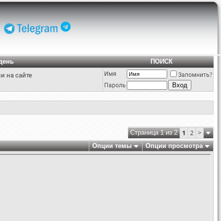
день
ПОИСК
Имя
и на сайте
Запомнить?
Пароль
1
2
>
Страница 1 из 2
Опции темы
Опции просмотра