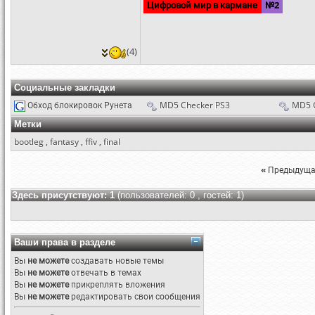
Цифровой мир в кармане
№2
(4)
Социальные закладки
Обход блокировок Рунета
MD5 Checker PS3
MD5 
Метки
bootleg
,
fantasy
,
ffiv
,
final
«
Предыдуща
Здесь присутствуют: 1
(пользователей: 0 , гостей: 1)
Ваши права в разделе
Вы
не можете
создавать новые темы
Вы
не можете
отвечать в темах
Вы
не можете
прикреплять вложения
Вы
не можете
редактировать свои сообщения