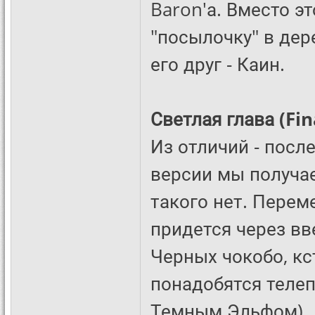
Baron'а. Вместо э
"посылочку" в дере
его друг - Каин.
Светлая глава (Fin
Из отличий - посл
версии мы получае
такого нет. Перем
придется через вв
Черных чокобо, кст
понадобятся телеп
Темным Эльфом).