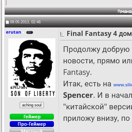
Предыд
09.05.2013, 02:46
erutan
Final Fantasy 4 до
Продолжу добрую 
новости, прямо ил
Fantasy.
Итак, есть на
www.sili
Spencer
. И в нача
"китайской" версии
приложу внизу, по