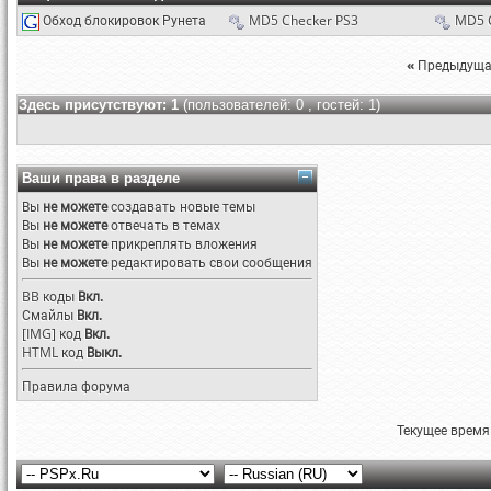
Обход блокировок Рунета
MD5 Checker PS3
MD5 
«
Предыдуща
Здесь присутствуют: 1
(пользователей: 0 , гостей: 1)
Ваши права в разделе
Вы
не можете
создавать новые темы
Вы
не можете
отвечать в темах
Вы
не можете
прикреплять вложения
Вы
не можете
редактировать свои сообщения
BB коды
Вкл.
Смайлы
Вкл.
[IMG]
код
Вкл.
HTML код
Выкл.
Правила форума
Текущее время