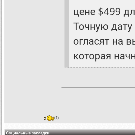
цене $499 д
Точную дату
огласят на 
которая начн
(1)
Социальные закладки