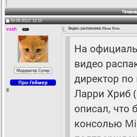
Предыд
09.08.2013, 12:15
vash
Видео: распаковка Xbox One
На официаль
видео распа
директор по
Ларри Хриб (
описал, что 
консолью Mic