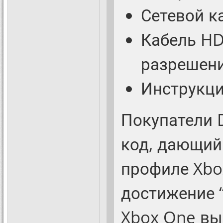
Сетевой к
Кабель HD
разрешени
Инструкци
Покупатели D
код, дающий
профиле Xbo
достижение 
Xbox One вый