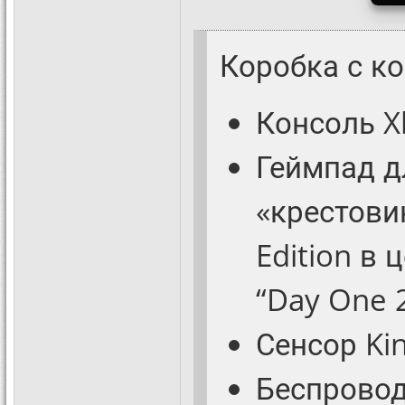
Коробка с к
Консоль X
Геймпад д
«крестови
Edition в 
“Day One 2
Сенсор Kin
Беспровод