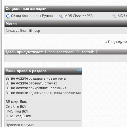
Социальные закладки
Обход блокировок Рунета
MD5 Checker PS3
MD5 
Метки
fantasy
,
final
,
iii
,
psp
«
Предыдуща
Здесь присутствуют: 1
(пользователей: 0 , гостей: 1)
Ваши права в разделе
Вы
не можете
создавать новые темы
Вы
не можете
отвечать в темах
Вы
не можете
прикреплять вложения
Вы
не можете
редактировать свои сообщения
BB коды
Вкл.
Смайлы
Вкл.
[IMG]
код
Вкл.
HTML код
Выкл.
Правила форума