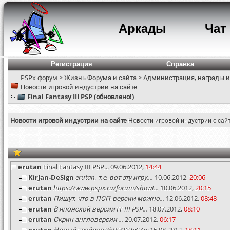
Аркады
Чат
Регистрация
Справка
PSPx форум
>
Жизнь Форума и сайта
>
Администрация, награды и
Новости игровой индустрии на сайте
Final Fantasy III PSP (обновлено!)
Новости игровой индустрии на сайте
Новости игровой индустрии с сай
erutan
Final Fantasy III PSP...
09.06.2012,
14:44
KirJan-DeSign
erutan, т.е. вот эту игру:...
10.06.2012,
20:06
erutan
https://www.pspx.ru/forum/showt...
10.06.2012,
20:15
erutan
Пишут, что в ПСП-версии можно...
12.06.2012,
08:48
erutan
В японской версии FF III PSP...
18.07.2012,
08:10
erutan
Скрин англоверсии ...
20.07.2012,
06:17
erutan
Новый трейлер Bh9FKDHeGAw
15.08.2012,
18:11