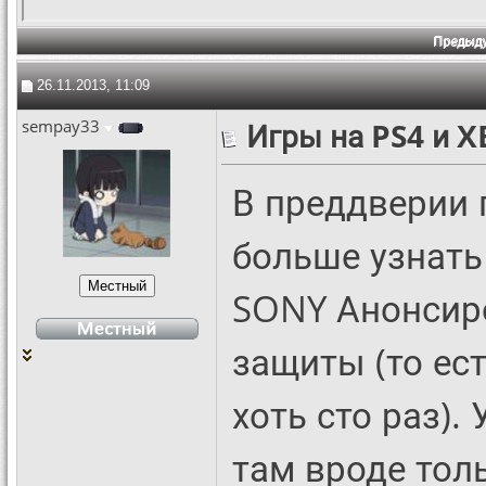
Предыд
26.11.2013, 11:09
sempay33
Игры на PS4 и 
В преддверии 
больше узнать
SONY Анонсиро
защиты (то ес
хоть сто раз).
там вроде тол