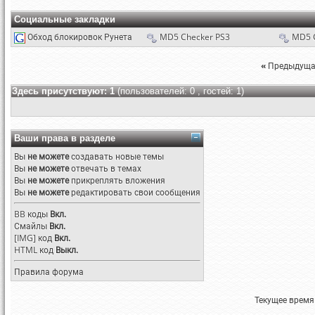
Социальные закладки
Обход блокировок Рунета
MD5 Checker PS3
MD5 
«
Предыдуща
Здесь присутствуют: 1
(пользователей: 0 , гостей: 1)
Ваши права в разделе
Вы
не можете
создавать новые темы
Вы
не можете
отвечать в темах
Вы
не можете
прикреплять вложения
Вы
не можете
редактировать свои сообщения
BB коды
Вкл.
Смайлы
Вкл.
[IMG]
код
Вкл.
HTML код
Выкл.
Правила форума
Текущее время