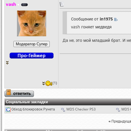
vash
Сообщение от
in1975
vash гоняет медведя
Да не, это мой младший брат. И не
(1)
Социальные закладки
Обход блокировок Рунета
MD5 Checker PS3
MD5 
«
Предыдуща