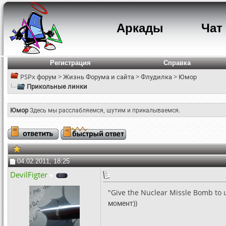
Аркады
Чат
Регистрация
Справка
PSPx форум
>
Жизнь Форума и сайта
>
Флудилка
>
Юмор
Прикольные линки
Юмор
Здесь мы расслабляемся, шутим и прикалываемся.
04.02.2011, 18:25
DevilFigter
"Give the Nuclear Missle Bomb to
момент))