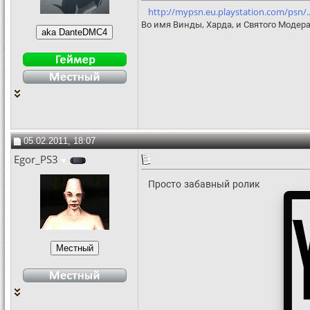
http://mypsn.eu.playstation.com/psn/...
Во имя Винды, Харда, и Святого Модера
05.02.2011, 18:07
Egor_PS3
Просто забавный ролик