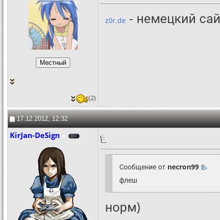
- немецкий са
z0r.de
(2)
17.12.2012, 12:32
KirJan-DeSign
Сообщение от
necron99
флеш
норм)