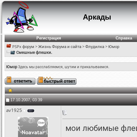
Аркады
Регистрация
Справка
PSPx форум
>
Жизнь Форума и сайта
>
Флудилка
>
Юмор
Смешные флешки.
Юмор
Здесь мы расслабляемся, шутим и прикалываемся.
17.10.2007, 03:39
av1925
мои любимые флеш