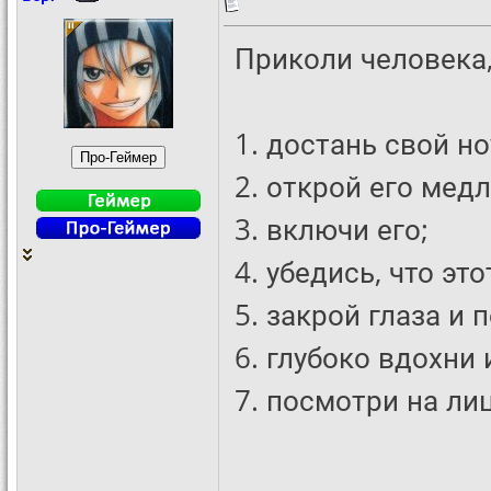
Приколи человека,
1. достань свой но
2. открой его мед
3. включи его;
4. убедись, что эт
5. закрой глаза и 
6. глубоко вдохни
7. посмотри на ли