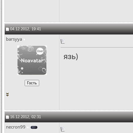
04.12.2012, 19:41
barsyya
язь)
16.12.2012, 02:31
necron99