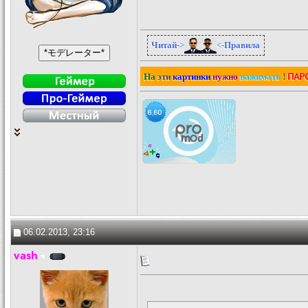
Читай
->
<-
Правила
ПАР
На
эти
картинки
нужно
нажимать
!
06.02.2013, 23:16
vash