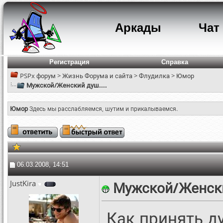
Аркады
Чат
Регистрация
Справка
PSPx форум
>
Жизнь Форума и сайта
>
Флудилка
>
Юмор
Мужской/Женский душ....
Юмор
Здесь мы расслабляемся, шутим и прикалываемся.
06.03.2008, 14:51
JustKira
Мужской/Женски
Как принять д