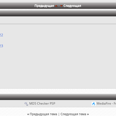
Предыдущая
Следующая
22
23
MD5 Checker PSP
MediaFire - F
«
Предыдущая тема
|
Следующая тема
»