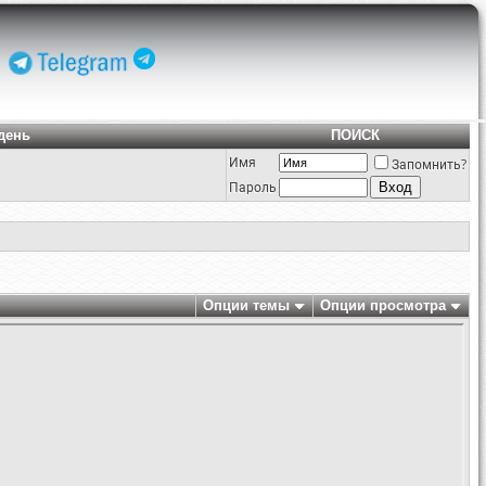
день
ПОИСК
Имя
Запомнить?
Пароль
Опции темы
Опции просмотра