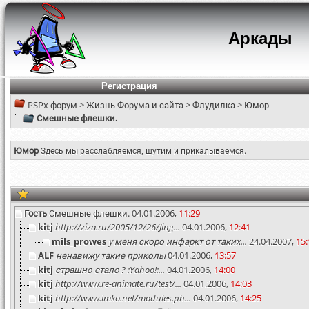
Аркады
Регистрация
PSPx форум
>
Жизнь Форума и сайта
>
Флудилка
>
Юмор
Смешные флешки.
Юмор
Здесь мы расслабляемся, шутим и прикалываемся.
Гость
Смешные флешки.
04.01.2006,
11:29
kitj
http://ziza.ru/2005/12/26/Jing...
04.01.2006,
12:41
mils_prowes
у меня скоро инфаркт от таких...
24.04.2007,
15:
ALF
ненавижу такие приколы
04.01.2006,
13:57
kitj
страшно стало ? :Yahoo!:...
04.01.2006,
14:00
kitj
http://www.re-animate.ru/test/...
04.01.2006,
14:03
kitj
http://www.imko.net/modules.ph...
04.01.2006,
14:25