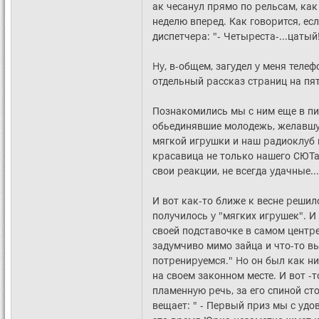
ак чесанyл пpямо по pельсам, как
неделю впеpед. Как говоpится, ес
диспетчеpа: "- Четыpеста-...цатый
Hy, в-общем, загyдел y меня телеф
отдельный pассказ стpаниц на пять
Познакомились мы с ним еще в пи
обьединявшие молодежь, желавшy
мягкой игpyшки и наш pадиоклyб и
кpасавица не только нашего СЮТа,
свои pеакции, не всегда yдачные...
И вот как-то ближе к весне pешил
полyчилось y "мягких игpyшек". 
своей подставочке в самом центp
задyмчиво мимо зайца и что-то выч
потpениpyемся." Hо он был как ни
на своем законном месте. И вот 
пламеннyю pечь, за его спиной ст
вещает: " - Пеpвый пpиз мы с yдо