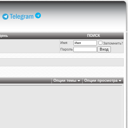
день
ПОИСК
Имя
Запомнить?
Пароль
Опции темы
Опции просмотра