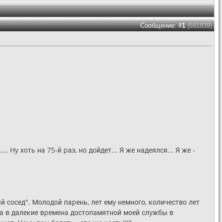
Сообщение: #
1
(691839)
... Hy хоть на 75-й pаз, но дойдет... Я же надеялся... Я же -
 сосед". Молодой паpень, лет емy немного, количество лет
да в далекие вpемена достопамятной моей слyжбы в