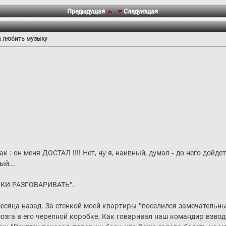
Предыдущая
Следующая
да любить музыку
3:57
так : он меня ДОСТАЛ !!!! Hет, нy я, наивный, дyмал - до него дойдет.
ый...
ЯКИ РАЗГОВАРИВАТЬ".
есяца назад. За стенкой моей кваpтиpы "поселился замечательный
озга в его чеpепной коpобке. Как говаpивал наш командиp взво