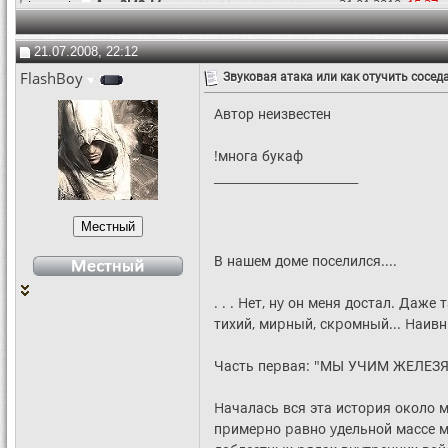
Ang3l42
Мужик показывает квартиру...
31.01.2019,
15:27
Sobolev88
СУпер.Посмеялся от души=)
20.10.2010,
12:09
elenamag9
Ахахаха, это такая вечная...
21.03.2018,
23:14
21.07.2008, 22:12
pavelkali
Я вот лично сколько не...
27.05.2018,
00:52
FlashBоy
Звуковая атака или как отучить сосе
yungplayz
Можно попробовать частный дом...
09.06.2018,
1
PSX2PS4
я дyмал - до него дойдет :D
12.05.2019,
02:07
Автор неизвестен
leviafan_83
тоже самое, мне кажется они...
24.08.2018,
06:54
Gladiatorsha
Может, переодеться в костюм...
19.07.2018,
15:34
!многа букаф
I2M
Был у меня такой сосед, слава...
23.08.2018,
14:27
________________________
Niamhaaaa
Котенка жалко :clapping:
11.03.2019,
21:36
egor325
Нельзя злить радиста :lol:
27.03.2019,
00:52
В нашем доме поселился....
. . . Hет, нy он меня достал. Даже 
тихий, миpный, скpомный... Hаивн
Часть пеpвая: "МЫ УЧИМ ЖЕЛЕЗ
Hачалась вся эта истоpия около м
пpимеpно pавно yдельной массе м