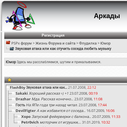
Аркады
Регистрация
PSPx форум
>
Жизнь Форума и сайта
>
Флудилка
>
Юмор
Звуковая атака или как отучить соседа любить музыку
Юмор
Здесь мы расслабляемся, шутим и прикалываемся.
FlashBоy
Звуковая атака или как...
21.07.2008,
22:12
Sakaki
Хороший рассказ =) +1
23.07.2008,
00:19
Drazhar
Мда. Рассказ конечно...
23.07.2008,
11:08
Гость
На ЯПе года три назад читал.
23.07.2008,
17:44
DevilFigter
А как избавится от соседа...
16.07.2009,
16:06
Xopo
Запускай фейерверки с балкона...
20.07.2009,
11:33
Petr0vich
моторчик от игрушки,...
31.01.2019,
10:32