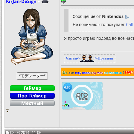
KirJan-DeSign
Сообщение от
Nintendos
Не понимаю кто покупает
Call
Я просто играю подряд во все час
Читай
->
<-
Правила
ПАР
На
эти
картинки
нужно
нажимать
!
03.03.2014, 11:06