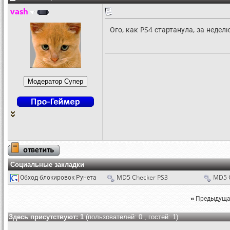
vash
Ого, как PS4 стартанула, за недел
Социальные закладки
Обход блокировок Рунета
MD5 Checker PS3
MD5 
«
Предыдуща
Здесь присутствуют: 1
(пользователей: 0 , гостей: 1)