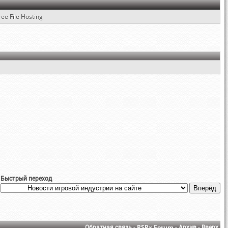
ree File Hosting
Быстрый переход
Обратная связь
-
PSPx Forum
-
Архив
-
Вверх