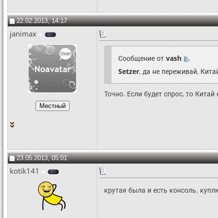
22.02.2013, 14:17
janimax
Сообщение от
vash
Setzer
, да не переживай, Кит
Точно. Если будет спрос, то Китай
23.05.2013, 05:01
kotik141
крутая была и есть консоль. куп