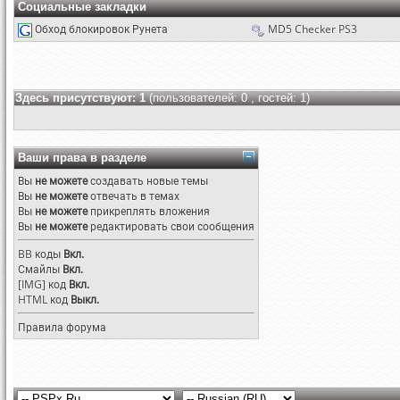
Социальные закладки
Обход блокировок Рунета
MD5 Checker PS3
Здесь присутствуют: 1
(пользователей: 0 , гостей: 1)
Ваши права в разделе
Вы
не можете
создавать новые темы
Вы
не можете
отвечать в темах
Вы
не можете
прикреплять вложения
Вы
не можете
редактировать свои сообщения
BB коды
Вкл.
Смайлы
Вкл.
[IMG]
код
Вкл.
HTML код
Выкл.
Правила форума