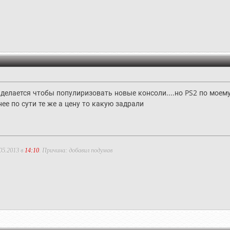
е делается чтобы популиризовать новые консоли....но PS2 по мое
нее по сути те же а цену то какую задрали
05.2013 в
14:10
. Причина: добавил подумав