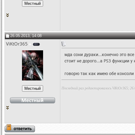
26.05.2013, 14:08
ViKtOr365
мда сони дураки...конечно это вс
стоит не дорого...а PS3 функции у 
говорю так как имею обе консоли
Последний раз редактировалось ViKtOr365; 26.