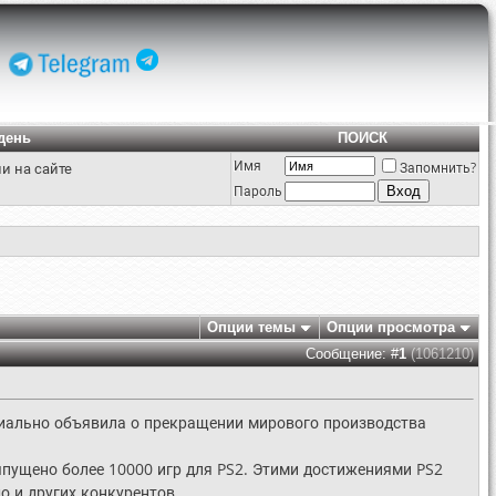
день
ПОИСК
Имя
и на сайте
Запомнить?
Пароль
Опции темы
Опции просмотра
Сообщение: #
1
(1061210)
циально объявила о прекращении мирового производства
ыпущено более 10000 игр для PS2. Этими достижениями PS2
о и других конкурентов.