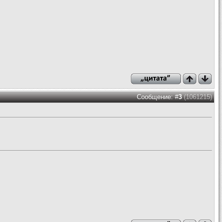
Сообщение: #
3
(1061215)