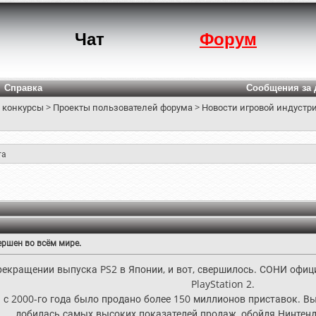
Чат
Форум
Справка
Сообщения за 
 конкурсы
>
Проекты пользователей форума
>
Новости игровой индустри
та
ершен во всём мире.
рекращении выпуска PS2 в Японии, и вот, свершилось. СОНИ офи
PlayStation 2.
 с 2000-го года было продано более 150 миллионов приставок. В
добилась самых высоких показателей продаж, обойдя Нинтенд