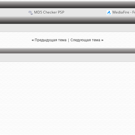
MD5 Checker PSP
MediaFire - F
«
Предыдущая тема
|
Следующая тема
»