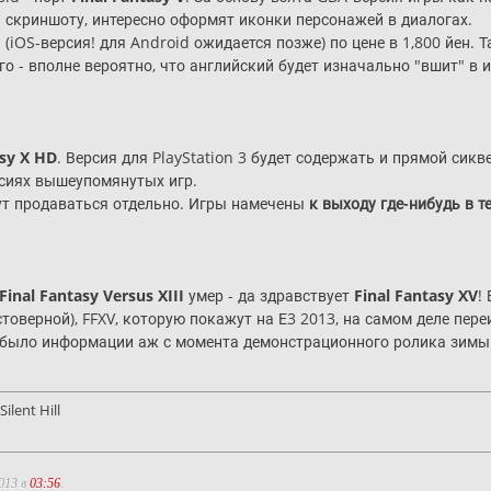
 скриншоту, интересно оформят иконки персонажей в диалогах.
а (iOS-версия! для Android ожидается позже) по цене в 1,800 йен. 
го - вполне вероятно, что английский будет изначально "вшит" в и
asy X HD
. Версия для PlayStation 3 будет содержать и прямой сикв
рсиях вышеупомянутых игр.
удут продаваться отдельно. Игры намечены
к выходу где-нибудь в т
Final Fantasy Versus XIII
умер - да здравствует
Final Fantasy XV
!
товерной), FFXV, которую покажут на Е3 2013, на самом деле пер
не было информации аж с момента демонстрационного ролика зимы 
ilent Hill
013 в
03:56
.