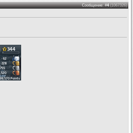
Сообщение: #
4
(1067326)