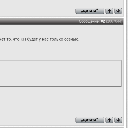
Сообщение: #
2
(1067044)
чет то, что KH будет у нас только осенью.