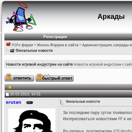
Аркады
Регистрация
PSPx форум
>
Жизнь Форума и сайта
>
Администрация, награды и
Финальные новости
Новости игровой индустрии на сайте
Новости игровой индустрии с сай
20.03.2013, 14:51
erutan
Финальные новости
За последние пару суток появилос
Интересоваться новостями FF я не
Во-первых, подтвержден iOS/Andro