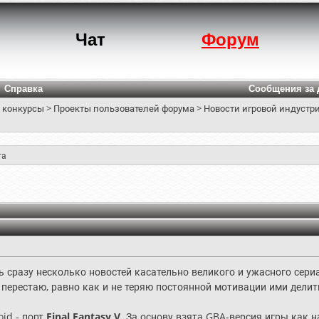
Чат
Форум
Справка
Сообщения за 
 конкурсы
>
Проекты пользователей форума
>
Новости игровой индустри
та
ь сразу несколько новостей касательно великого и ужасного сериа
 перестаю, равно как и не теряю постоянной мотивации ими делит
id - порт
Final Fantasy V
. За основу взята GBA-версия игры как 