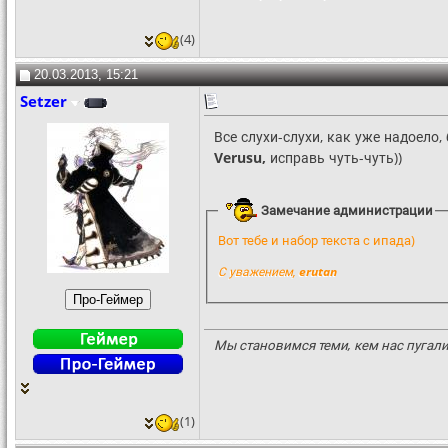
(4)
20.03.2013, 15:21
Setzer
Все слухи-слухи, как уже надоело,
Verusu,
исправь чуть-чуть))
Замечание администрации
Вот тебе и набор текста с ипада)
С уважением,
erutan
Мы становимся теми, кем нас пугали 
(1)