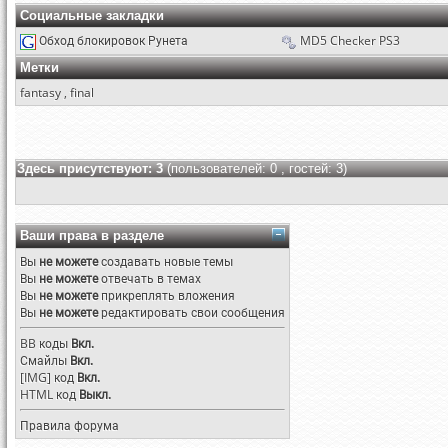
Социальные закладки
Обход блокировок Рунета
MD5 Checker PS3
Метки
fantasy
,
final
Здесь присутствуют: 3
(пользователей: 0 , гостей: 3)
Ваши права в разделе
Вы
не можете
создавать новые темы
Вы
не можете
отвечать в темах
Вы
не можете
прикреплять вложения
Вы
не можете
редактировать свои сообщения
BB коды
Вкл.
Смайлы
Вкл.
[IMG]
код
Вкл.
HTML код
Выкл.
Правила форума