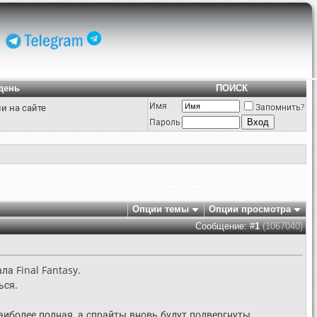
день
ПОИСК
Имя
и на сайте
Запомнить?
Пароль
Опции темы
Опции просмотра
Сообщение: #
1
(1067040)
ла Final Fantasy.
ься.
наиболее полная, а спрайты вновь будут подвергнуты