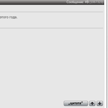
Сообщение: #
3
(1067323)
этого года.