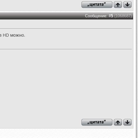
Сообщение: #
5
(1068687)
 в HD можно.