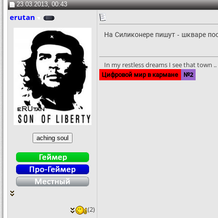
23.03.2013, 00:43
erutan
На Силиконере пишут - шкваре поо
In my restless dreams I see that town .. S
Цифровой мир в кармане
№2
(2)