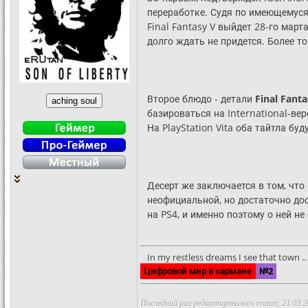
переработке. Судя по имеющемуся
Final Fantasy V выйдет 28-го март
долго ждать не придется. Более то
Второе блюдо - детали
Final Fant
базироваться на International-ве
На PlayStation Vita оба тайтла б
Десерт же заключается в том, что
неофициальной, но достаточно дос
на PS4, и именно поэтому о ней 
In my restless dreams I see that town .. S
Цифровой мир в кармане
№2
Последний раз редактировалось erutan; 21.03.2