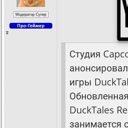
Студия Capc
анонсировал
игры DuckTal
Обновленная
DuckTales Re
занимается 