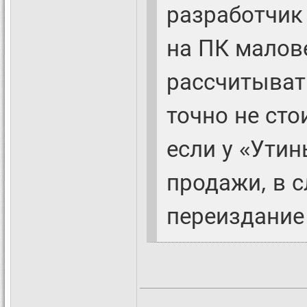
разработчик
на ПК малове
рассчитывать
точно не сто
если у «Утин
продажи, в 
переиздание 