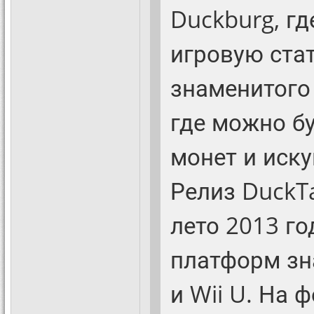
Duckburg, гд
игровую стат
знаменитого
где можно бу
монет и иску
Релиз DuckT
лето 2013 го
платформ зна
и Wii U. На 