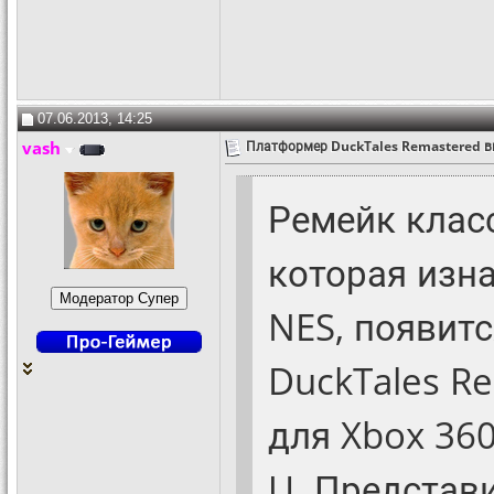
07.06.2013, 14:25
vash
Платформер DuckTales Remastered в
Ремейк клас
которая изн
NES, появит
DuckTales R
для Xbox 360,
U. Представ