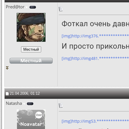
Pred@tor
Фоткал очень давн
[img]http://img376.************
И просто прикольн
[img]http://img481.**************
21.04.2006, 01:12
Natasha
[img]http://img53.**************