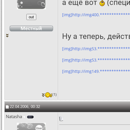
а ещё вот
(специ
[img]http://img400.*************
Ну а теперь, дейс
[img]http://img53.**************
[img]http://img53.**************
[img]http://img149.*************
(1)
22.04.2006, 00:32
Natasha