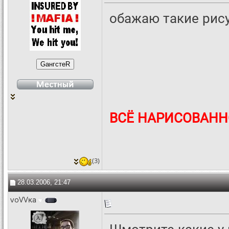
обажаю такие рису
ВСЁ НАРИСОВАНН
(3)
28.03.2006, 21:47
voVVка
Шмотрите какие у 