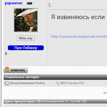
pspowner
Я извиняюсь если
http://consul-ee.livejournal.com/6
Социальные закладки
Обход блокировок Рунета
MD5 Checker PS3
«
Здесь присутствуют: 25
(пользователей: 0 , гостей: 25)