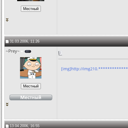
31.03.2006, 11:26
~Prey~
[img]http://img210.*************
13.04.2006, 16:55