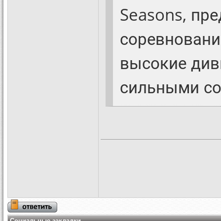
Seasons, пр
соревнования
высокие див
сильными со
Социальные закладки