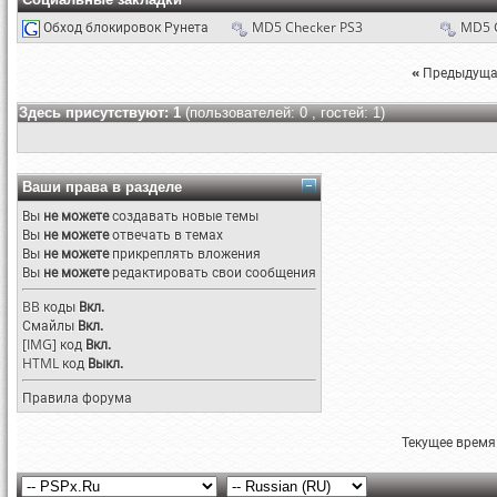
Обход блокировок Рунета
MD5 Checker PS3
MD5 
«
Предыдуща
Здесь присутствуют: 1
(пользователей: 0 , гостей: 1)
Ваши права в разделе
Вы
не можете
создавать новые темы
Вы
не можете
отвечать в темах
Вы
не можете
прикреплять вложения
Вы
не можете
редактировать свои сообщения
BB коды
Вкл.
Смайлы
Вкл.
[IMG]
код
Вкл.
HTML код
Выкл.
Правила форума
Текущее время