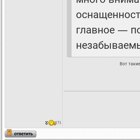
оснащенност
главное — п
незабываемы
Вот таки
(1)