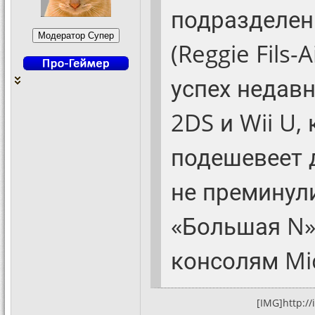
подразделен
(Reggie Fils-
успех недав
2DS и Wii U,
подешевеет 
не преминули
«Большая N»
консолям Mic
[IMG]http:/