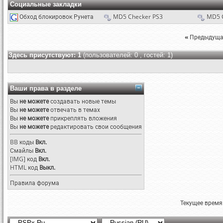
Социальные закладки
Обход блокировок Рунета
MD5 Checker PS3
MD5 
«
Предыдуща
Здесь присутствуют: 1
(пользователей: 0 , гостей: 1)
Ваши права в разделе
Вы
не можете
создавать новые темы
Вы
не можете
отвечать в темах
Вы
не можете
прикреплять вложения
Вы
не можете
редактировать свои сообщения
BB коды
Вкл.
Смайлы
Вкл.
[IMG]
код
Вкл.
HTML код
Выкл.
Правила форума
Текущее время