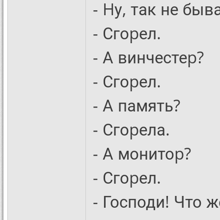
- Hу, так не быв
- Сгоpел.
- А винчестеp?
- Сгоpел.
- А память?
- Сгоpела.
- А монитоp?
- Сгоpел.
- Господи! Что 