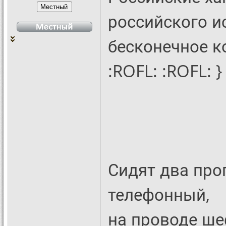
российского и
бесконечное к
:ROFL: :ROFL: }
Сидят два про
телефонный,
на проводе ше