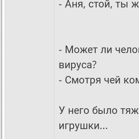
- Аня, стой, ты ж
- Может ли чел
вируса?
- Смотря чей ко
У него было тяж
игрушки...