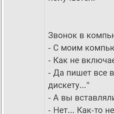
Звонок в компь
- С моим компью
- Как не включа
- Да пишет все 
дискету..."
- А вы вставлял
- Hет... Как-то н