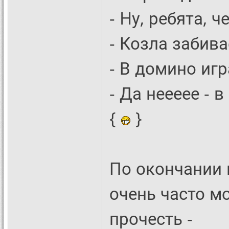
- Hу, ребята, 
- Козла забива
- В домино игр
- Да неееее - 
{
}
По окончании 
очень часто м
прочесть -