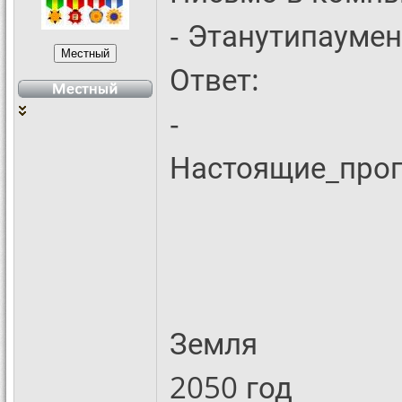
- Этанутипауме
Ответ:
-
Настоящие_про
Земля
2050 год