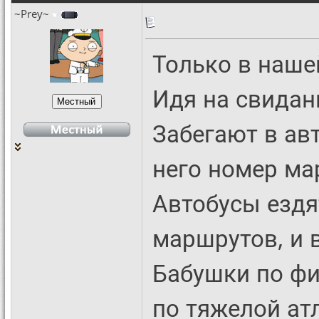
~Prey~
Только в наше
Идя на свидан
Забегают в ав
него номер ма
Автобусы ездя
маршрутов, и 
Бабушки по ф
по тяжелой ат