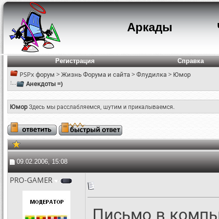
Аркады
Регистрация
Справка
PSPx форум
>
Жизнь Форума и сайта
>
Флудилка
>
Юмор
Анекдоты =)
Юмор
Здесь мы расслабляемся, шутим и прикалываемся.
09.02.2006, 15:08
PRO-GAMER
Письмо в компь