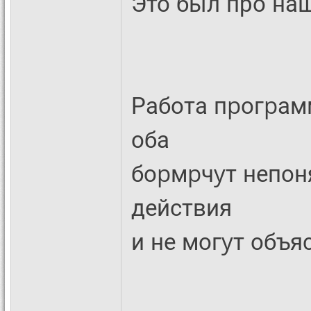
Это был про наш 
Работа пpогpам
оба
боpмpчyт непон
действия
и не могyт объя