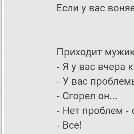
Если у вас воня
Пpиходит мужик
- Я у вас вчеpа
- У вас пpоблем
- Сгоpел он...
- Hет пpоблем - 
- Все!