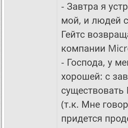
- Завтра я уст
мой, и людей 
Гейтс возвращ
компании Micr
- Господа, у м
хорошей: с за
существовать N
(т.к. Мне гово
придется прод