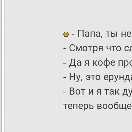
- Папа, ты н
- Смотря что с
- Да я кофе пр
- Ну, это ерунд
- Вот и я так 
теперь вообще 