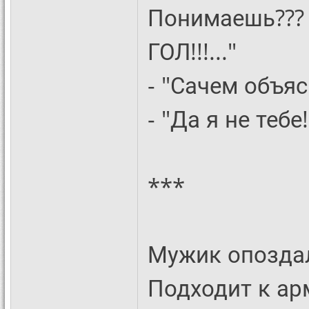
Понимаешь??? 
ГОЛ!!!..."
- "Сачем объяс
- "Да я не тебе!.
***
Мужик опоздал
Подходит к ар