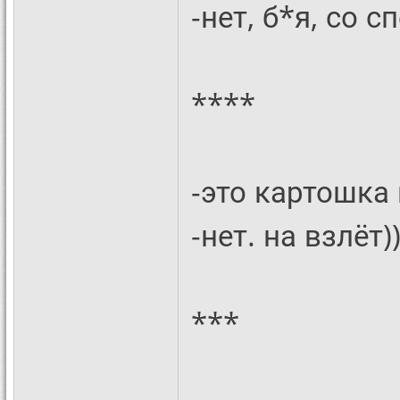
-нет, б*я, со 
****
-это картошка
-нет. на взлёт)
***