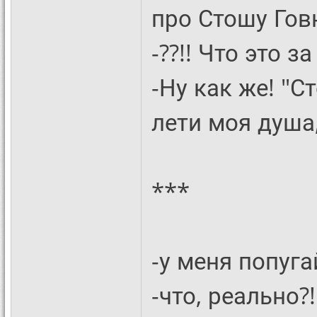
про Стошу Гов
-??!! Что это з
-Ну как же! "С
лети моя душа,
***
-у меня попуга
-что, реально?!