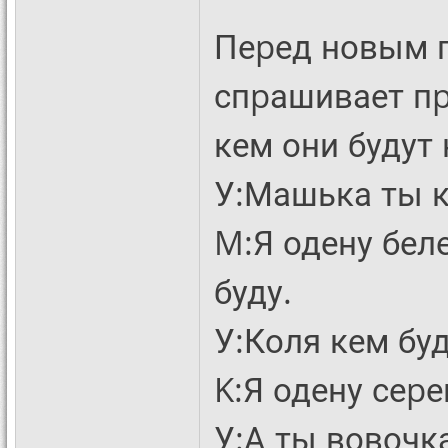
Пеpед новым г
спpашивает пp
кем они будут 
У:Машька ты к
M:Я одену бел
буду.
У:Коля кем бу
K:Я одену сеp
У:А ты вовочк