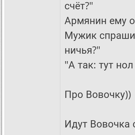
счёт?"
Армянин ему о
Мужик спрашива
ничья?"
"А так: тут нол
Про Вовочку))
Идут Вовочка 