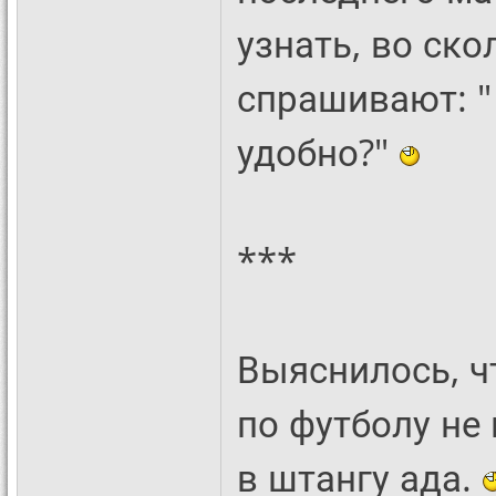
узнать, во ско
спрашивают: "
удобно?"
***
Выяснилось, ч
по футболу не 
в штангу ада.