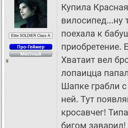
Купила Красная
вилосипед...ну 
поехала к бабу
приобретение. 
Хватаит вел бр
лопаицца папал
Шапке грабли с
ней. Тут появля
кросавчег! Типа
бигом заварил!