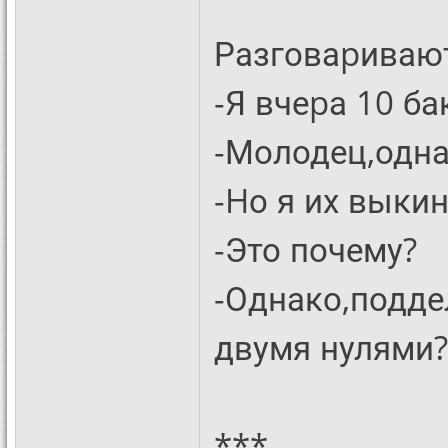
Разговаpивают
-Я вчеpа 10 б
-Молодец,одна
-Hо я их выкин
-Это почему?
-Однако,подде
двумя нулями?
***