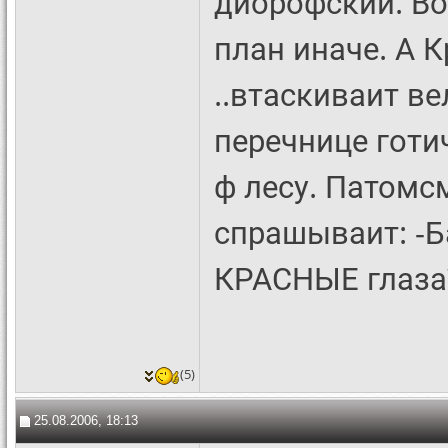
диорофский. Вол
план иначе. А 
..втаскиваит в
перечнице готи
ф лесу. Патомс
спрашываит: -Б
КРАСНЫЕ глаза?
(5)
25.08.2006, 18:13