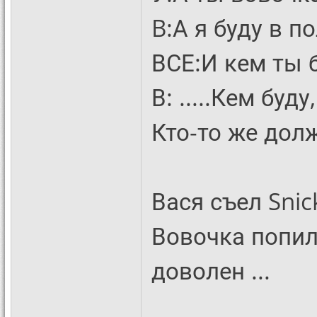
B:А я буду в 
ВСЕ:И кем ты 
В: .....Кем буд
Кто-то же дол
Вася съел Snic
Вовочка попил
доволен ...