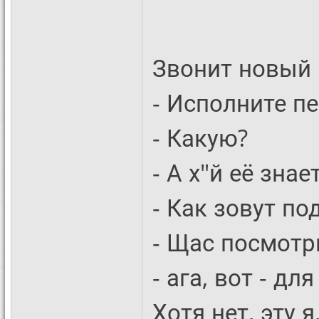
Звонит новый 
- Исполните п
- Какую?
- А х"й её знае
- Как зовут по
- Щас посмотрю
- ага, вот - дл
Хотя нет, эту 