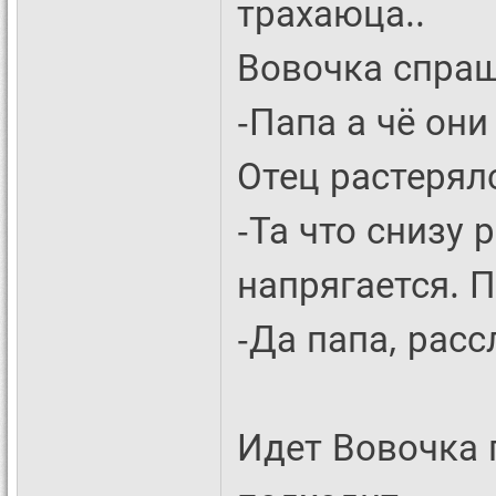
трахаюца..
Вовочка спраш
-Папа а чё они
Отец растерялс
-Та что снизу 
напрягается. 
-Да папа, расс
Идет Вовочка 