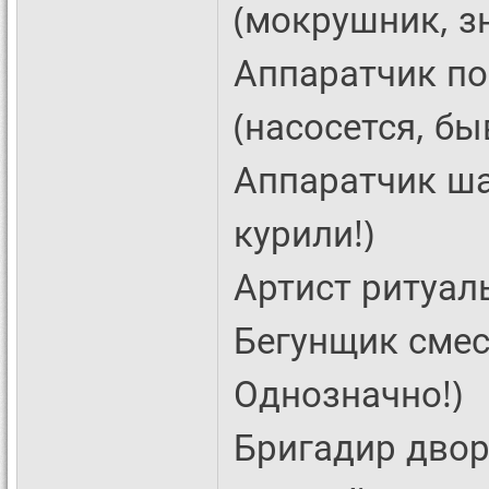
(мокрушник, зн
Аппаратчик п
(насосется, бы
Аппаратчик ша
курили!)
Артист ритуаль
Бегунщик смес
Однозначно!)
Бригадир двор