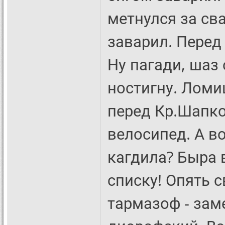
метнулся за св
заварил. Перед
Ну пагади, шаз 
ностигну. Ломи
перед Кр.Шапко
велосипед. А в
кагдила? Быра в
списку! Опять с
тармазоф - зам