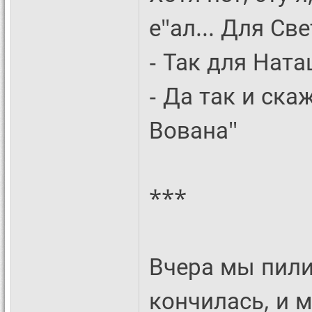
е"ал... Для Све
- Так для Ната
- Да так и ска
Вована"
***
Вчера мы пили
кончилась, и 