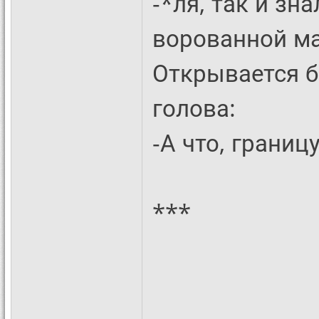
-*ля, так и зн
ворованной м
Открывается б
голова:
-А что, границ
***