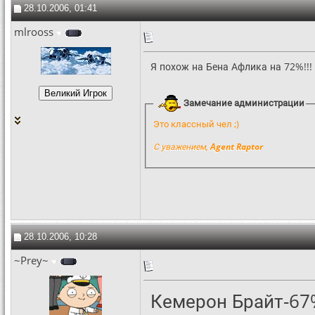
28.10.2006, 01:41
mlrooss
Я похож на Бена Афлика на 72%!!!
Замечание администрации
Это классный чел ;)
С уважением,
Agent Raptor
28.10.2006, 10:28
~Prey~
Кемерон Брайт-67