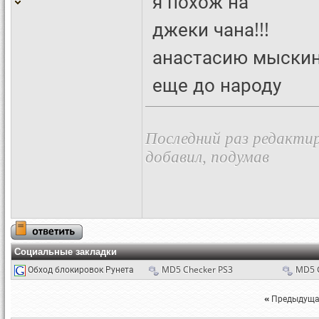
я похож на
джеки чана!!!
анастасию мыскину
еще до народу
Последний раз редактир
добавил, подумав
Социальные закладки
Обход блокировок Рунета
MD5 Checker PS3
MD5 
«
Предыдуща