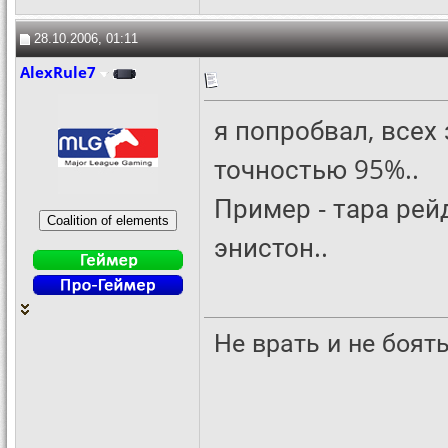
28.10.2006, 01:11
AlexRule7
я попробвал, всех 
точностью 95%..
Пример - тара рей
энистон..
Не врать и не боят