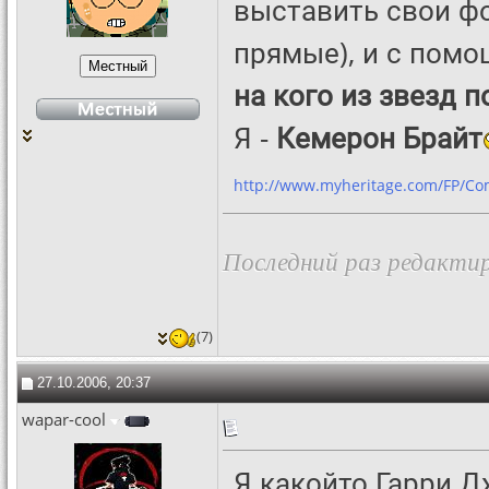
выставить свои фо
прямые), и с помо
на кого из звезд 
Я -
Кемерон Брайт
http://www.myheritage.com/FP/C
Последний раз редактир
(7)
27.10.2006, 20:37
wapar-cool
Я какойто Гарри Д