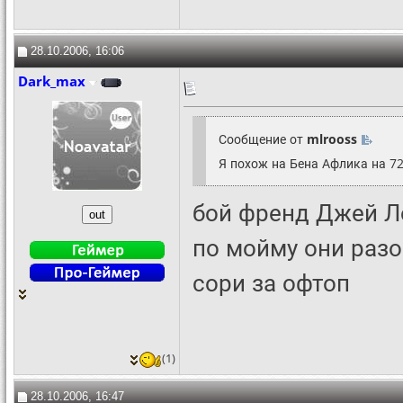
28.10.2006, 16:06
Dark_max
Сообщение от
mlrooss
Я похож на Бена Афлика на 72
бой френд Джей Л
по мойму они раз
сори за офтоп
(1)
28.10.2006, 16:47