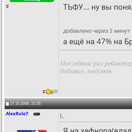
ТЬФУ... ну вы понял
добавлено через 5 минут
а ещё на 47% на Б
Последний раз редактир
добавил, подумав
(2)
27.10.2006, 21:25
AlexRule7
Я на хефнора(влад