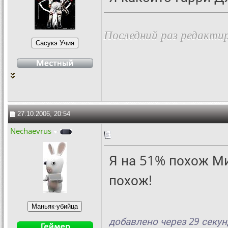
Последний раз редактир
27.10.2006, 20:54
Nechaevrus
Я на 51% похож М
похож!
добавлено через 29 секун