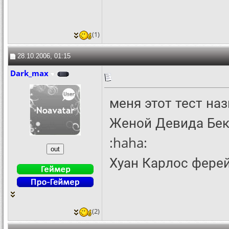
(1)
28.10.2006, 01:15
Dark_max
меня этот тест на
Женой Девида Бек
:haha:
Хуан Карлос ферей
(2)